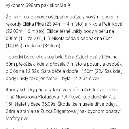
výkonem 398cm pak skončila 9.
Že nám rostou nové oštěpařky ukázaly novými osobními
rekordy Eliška Plná (23,94m – 4.místo) a Nikola Petrlíková
(22,03m – 6.místo). Elišce těsně unikly body v běhu na
600m (11. za 2:01,11), Nikola přidala osobák na 60m
(10,04s) a v dálce (343cm).
Poslední bodující dívkou byla Sára Sztachová v běhu na
60m překážek, kde si připsala 7.místo a posunula osobák
o 0,6s na 12,52s. Sára běžela dobře i 150m (22,45s), kde jí
body unikly také jen těsně – byla 12. z 34 dívek.
4body si holky připsaly také za štafetu 4x60m ve složení
Plná-Nováková-Klofáčová-Petrlíková, kde doběhly 7. z
15ti štafet v čase 36,09s. Škoda, že musela dříve odejít
Sára a zranila se Zuzka Brigantová, jinak bychom postavili
štafety dvě.