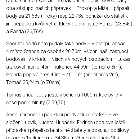
Druhá sprinterská trať 150 pak přinesla další skvělé časy –
oba zástupci našich přípravek – Prokop a Míša – připsali
body za 21,68s (Proky) resp.22,73s, bohužel do statistik
jim nepůjdou kvůli větru. Kluky doplnili ještě Honza (23,84s)
a Fanda (26,76s).
Spoustu bodů nám přidaly také hody – v oštěpu obsadil
4.místo Standa za osobák 20,76m, všichni naši zástupci
bodovali i v kriketu – všichni v nových osobácích – Lukas
atakoval hranici 45m, nakonec 44,59m (téměř o 3m!),
Standa poprvé přes 40m – 40,11m (přidal přes 2m),
Tomáš 38,24m (o 70cm).
Tomáš přidal body ještě v běhu na 1000m, kde byl 7.v
čase pod 4minuty (3:59,70).
Absolutní bombu pak kluci předvedli ve štafetě – ve
složení Ludvík, Kučera, Hubáček, Fridrich (oba dva ještě
přípravka!) přejeli ostatní silné štafety a posunuli oddílový
rekord o 1sekundu na 34,38s (měřeno elektricky)!!! a