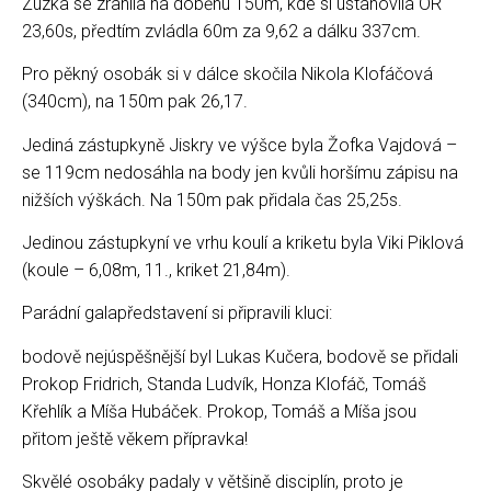
Zuzka se zranila na doběhu 150m, kde si ustanovila OR
23,60s, předtím zvládla 60m za 9,62 a dálku 337cm.
Pro pěkný osobák si v dálce skočila Nikola Klofáčová
(340cm), na 150m pak 26,17.
Jediná zástupkyně Jiskry ve výšce byla Žofka Vajdová –
se 119cm nedosáhla na body jen kvůli horšímu zápisu na
nižších výškách. Na 150m pak přidala čas 25,25s.
Jedinou zástupkyní ve vrhu koulí a kriketu byla Viki Piklová
(koule – 6,08m, 11., kriket 21,84m).
Parádní galapředstavení si připravili kluci:
bodově nejúspěšnější byl Lukas Kučera, bodově se přidali
Prokop Fridrich, Standa Ludvík, Honza Klofáč, Tomáš
Křehlík a Míša Hubáček. Prokop, Tomáš a Míša jsou
přitom ještě věkem přípravka!
Skvělé osobáky padaly v většině disciplín, proto je