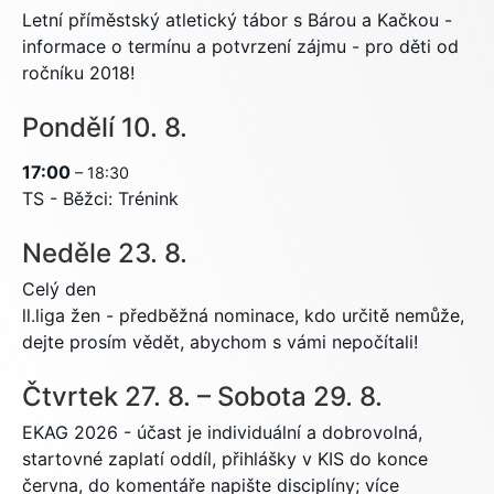
Letní příměstský atletický tábor s Bárou a Kačkou -
informace o termínu a potvrzení zájmu - pro děti od
ročníku 2018!
Pondělí
10.
8.
17:00
– 18:30
TS - Běžci: Trénink
Neděle
23.
8.
Celý den
ll.liga žen - předběžná nominace, kdo určitě nemůže,
dejte prosím vědět, abychom s vámi nepočítali!
Čtvrtek
27.
8.
–
Sobota
29.
8.
EKAG 2026 - účast je individuální a dobrovolná,
startovné zaplatí oddíl, přihlášky v KIS do konce
června, do komentáře napište disciplíny; více