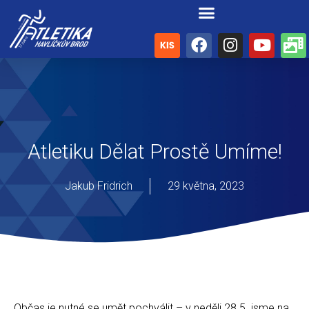
Atletiku Dělat Prostě Umíme!
Jakub Fridrich
29 května, 2023
Občas je nutné se umět pochválit – v neděli 28.5. jsme na