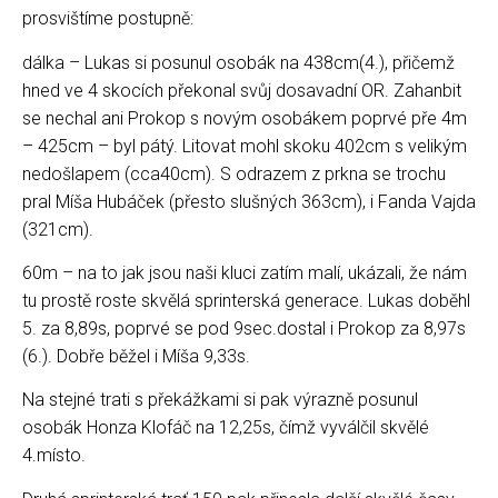
prosvištíme postupně:
dálka – Lukas si posunul osobák na 438cm(4.), přičemž
hned ve 4 skocích překonal svůj dosavadní OR. Zahanbit
se nechal ani Prokop s novým osobákem poprvé pře 4m
– 425cm – byl pátý. Litovat mohl skoku 402cm s velikým
nedošlapem (cca40cm). S odrazem z prkna se trochu
pral Míša Hubáček (přesto slušných 363cm), i Fanda Vajda
(321cm).
60m – na to jak jsou naši kluci zatím malí, ukázali, že nám
tu prostě roste skvělá sprinterská generace. Lukas doběhl
5. za 8,89s, poprvé se pod 9sec.dostal i Prokop za 8,97s
(6.). Dobře běžel i Míša 9,33s.
Na stejné trati s překážkami si pak výrazně posunul
osobák Honza Klofáč na 12,25s, čímž vyválčil skvělé
4.místo.