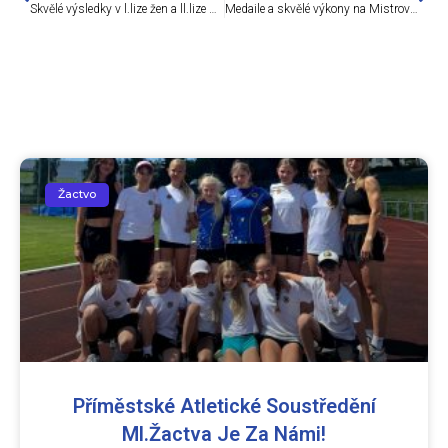
Skvělé výsledky v l.lize žen a ll.lize mužů i žen
Medaile a skvělé výkony na Mistrovství kraje
Žactvo
Příměstské Atletické Soustředění
Ml.žactva Je Za Námi!