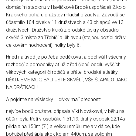
domácím stadionu v Havlíčkově Brodě uspořádali 2.kolo
Krajského poháru družstev mladšího žactva. Závodů se
účastnilo 104 dívek v 11 družstvech a 43 chlapců ve 13
družstvech. Družstvo kluků z brodské Jiskry obsadilo
skvělé 3.místo za Třebíčí a Jihlavou (stejnou pozici drží v
celkovém hodnocení), holky byly 6.
Hned na úvod je potřeba poděkovat a pochválit všechny
rozhodčí a pomocníky ať už z řad členů oddílu vyšších
věkových kategorií či rodičů a přátel brodské atletiky.
DĚKUJEME MOC, BYLI JSTE SKVĚLÍ, VŠE ŠLAPALO JAKO
NA DRÁTKÁCH!
A pojďme na výsledky – dívky mají přednost:
nejvíce bodů družstvu připsala Viki Nováková, v běhu na
600m byla třetí v osobáku 1:51,19, druhý osobák 22,14s
přidala na 150m (7.) a velkou smůlu měla v dálce, kde
bohužel přešlápla skok kolem 440cm, se solidním