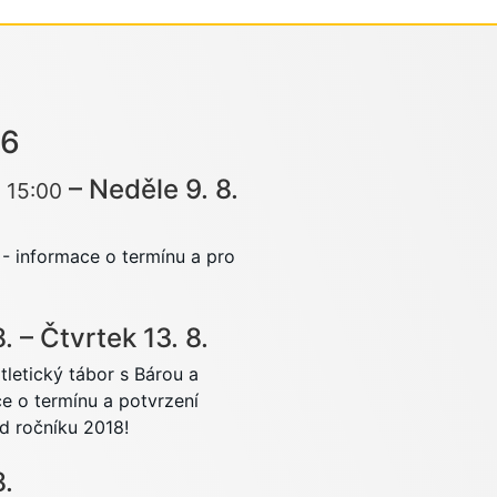
26
–
Neděle
9.
8.
15:00
- informace o termínu a pro
8.
–
Čtvrtek
13.
8.
tletický tábor s Bárou a
e o termínu a potvrzení
od ročníku 2018!
8.