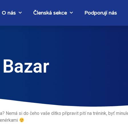
O nás
Členská sekce
Podporují nás
, Bazar
 Nemá si do čeho vaše dítko připravit pití na trénink, byť minu
trenérkami