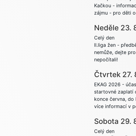
Kačkou - informac
zájmu - pro děti 
Neděle
23.
Celý den
ll.liga žen - před
nemůže, dejte pr
nepočítali!
Čtvrtek
27.
EKAG 2026 - účast
startovné zaplatí 
konce června, do 
více informací v
Sobota
29.
Celý den