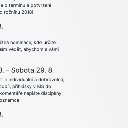
e o termínu a potvrzení
od ročníku 2018!
8.
běžná nominace, kdo určitě
osím vědět, abychom s vámi
8.
–
Sobota
29.
8.
 je individuální a dobrovolná,
oddíl, přihlášky v KIS do
komentáře napište disciplíny;
 poznámce
8.