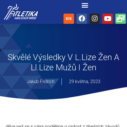
Skvělé Výsledky V L.lize Žen A
Ll.lize Mužů I Žen
Jakub Fridrich
29 května, 2023
dříve než se s vámi podělíme o radost z dnešních závodů