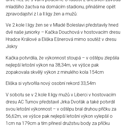
mladšího žactva na domácím stadionu, přinášíme opět
zpravodajství z l.a ll.ligy žen a mužů:
Ve 2.kole l.ligy žen se v Mladé Boleslavi představily hned
dvě naše juniorky – Kačka Douchová v hostovacím dresu
Hradce Králové a Eliška Ešnerová mimo soutěž v dresu
Jiskry
Kačka potvrdila, že výkonnost stoupá – v oštěpu zlepšila
nejlepší letošní výkon na 38,34m, ve výšce pak
zopakovala skvělý výkon z minulého kola 154cm
Eliška si vytvořila nový osobní rekord 33,54m
V sobotu se v 2.kole ll.ligy mužů v Liberci v hostovacím
dresu AC Turnov představil Jirka Dvořák a také potvrdil
svou letošní výkonnost – v oštěpu bral druhou příčku za
56,62m, ve výšce pak nejlepší letošní výkon vylepšil o
1cm na 179cm a tím přinesl družstvu body za příčku