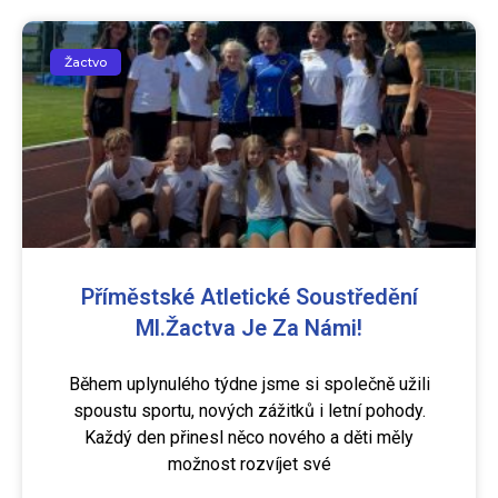
Žactvo
Příměstské Atletické Soustředění
Ml.žactva Je Za Námi!
Během uplynulého týdne jsme si společně užili
spoustu sportu, nových zážitků i letní pohody.
Každý den přinesl něco nového a děti měly
možnost rozvíjet své