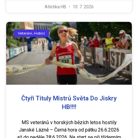
Atletika HB
10. 7. 2026
Veteráni, Hobíci
Čtyři Tituly Mistrů Světa Do Jiskry
HB!!!!
MS veteránů v horských bězích letos hostily
Janské Lázně – Černá hora od pátku 26.6.2026
až do neděle 28.6.2026. Na start se při třídenním