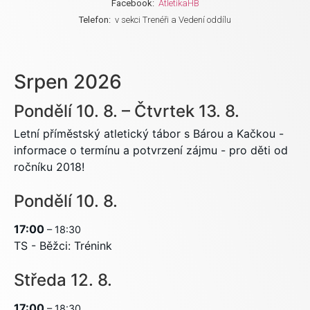
Facebook:
AtletikaHB
Telefon:
v sekci Trenéři a Vedení oddílu
Srpen 2026
Pondělí
10.
8.
–
Čtvrtek
13.
8.
Letní příměstský atletický tábor s Bárou a Kačkou -
informace o termínu a potvrzení zájmu - pro děti od
ročníku 2018!
Pondělí
10.
8.
17:00
– 18:30
TS - Běžci: Trénink
Středa
12.
8.
17:00
– 18:30