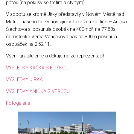
pátou (na pokusy se třetím a čtvrtým).
V sobotu se kromě Jirky představily v Novém Městě nad
Metují i našeho holky hostující v ll.lize žen za Jičín – Anička
Šlechtová si posunula osobák na 400mpř. na 77,88s,
dorostenka Verča Vaněčková pak na 800m posunula
osobáček na 2:52,11.
Všem gratulujeme a děkujeme za reprezentaci!
VÝSLEDKY KAČKA S ELIŠKOU
VÝSLEDKY JIRKA
VÝSLEDKY ANIČKA S VERČOU
Fotogalerie