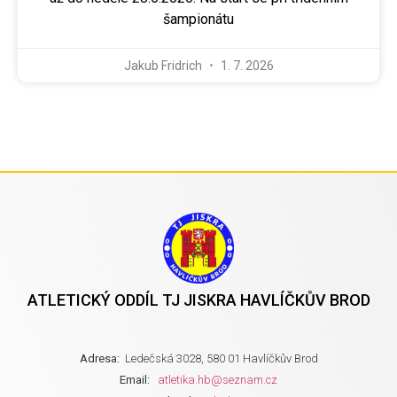
šampionátu
Jakub Fridrich
1. 7. 2026
ATLETICKÝ ODDÍL TJ JISKRA HAVLÍČKŮV BROD
Adresa:
Ledečská 3028, 580 01 Havlíčkův Brod
Email:
atletika.hb@seznam.cz