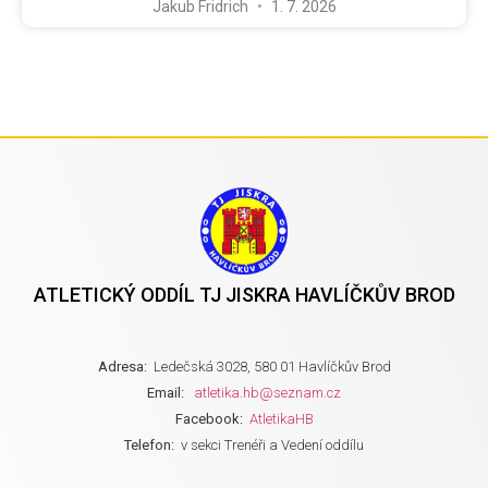
Jakub Fridrich
1. 7. 2026
ATLETICKÝ ODDÍL TJ JISKRA HAVLÍČKŮV BROD
Adresa:
Ledečská 3028, 580 01 Havlíčkův Brod
Email:
atletika.hb@seznam.cz
Facebook:
AtletikaHB
Telefon:
v sekci Trenéři a Vedení oddílu