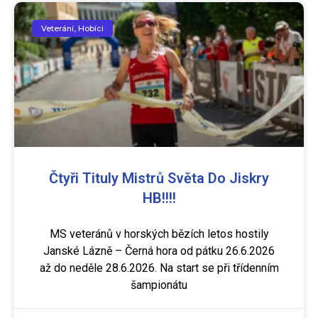
Veteráni, Hobíci
Čtyři Tituly Mistrů Světa Do Jiskry
HB!!!!
MS veteránů v horských bězích letos hostily
Janské Lázně – Černá hora od pátku 26.6.2026
až do neděle 28.6.2026. Na start se při třídenním
šampionátu