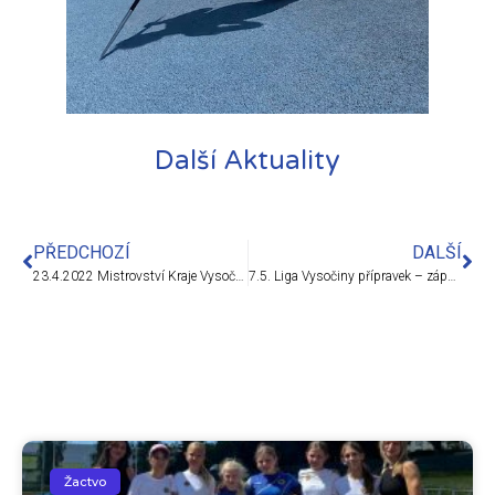
Další Aktuality
PŘEDCHOZÍ
DALŠÍ
23.4.2022 Mistrovství Kraje Vysočina v dlouhých bězích, Pacov
7.5. Liga Vysočiny přípravek – západ, Pacov
Žactvo