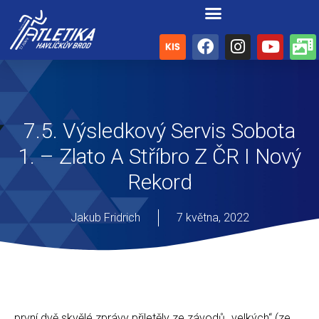
7.5. Výsledkový Servis Sobota
1. – Zlato A Stříbro Z ČR I Nový
Rekord
Jakub Fridrich
7 května, 2022
první dvě skvělé zprávy přiletěly ze závodů „velkých“ (ze