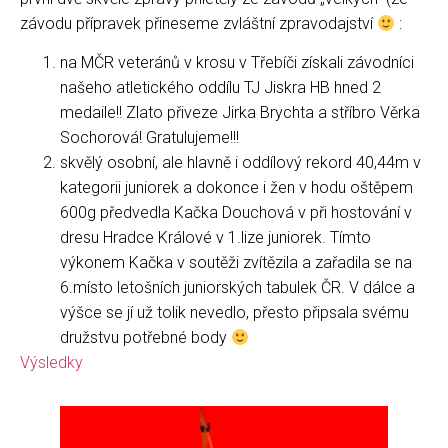
závodu přípravek přineseme zvláštní zpravodajství
:
na MČR veteránů v krosu v Třebíči získali závodníci
našeho atletického oddílu TJ Jiskra HB hned 2
medaile!! Zlato přiveze Jirka Brychta a stříbro Věrka
Sochorová! Gratulujeme!!!
skvělý osobní, ale hlavně i oddílový rekord 40,44m v
kategorii juniorek a dokonce i žen v hodu oštěpem
600g předvedla Kačka Douchová v při hostování v
dresu Hradce Králové v 1.lize juniorek. Tímto
výkonem Kačka v soutěži zvítězila a zařadila se na
6.místo letošních juniorských tabulek ČR. V dálce a
výšce se jí už tolik nevedlo, přesto připsala svému
družstvu potřebné body
Výsledky