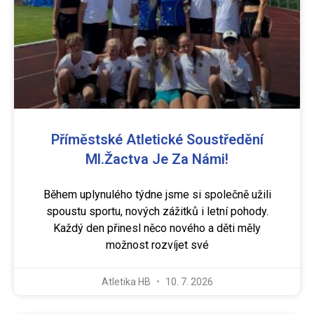
Příměstské Atletické Soustředění
Ml.žactva Je Za Námi!
Během uplynulého týdne jsme si společně užili
spoustu sportu, nových zážitků i letní pohody.
Každý den přinesl něco nového a děti měly
možnost rozvíjet své
Atletika HB
10. 7. 2026