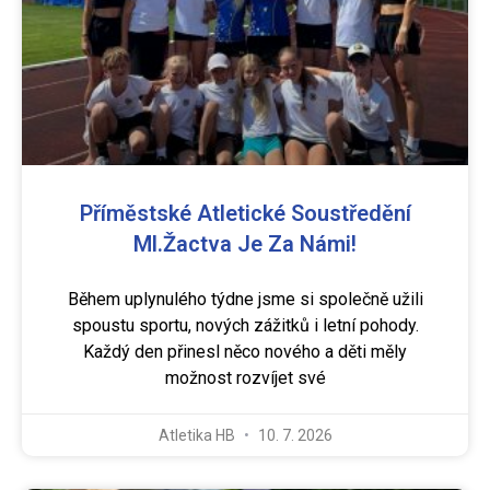
Příměstské Atletické Soustředění
Ml.žactva Je Za Námi!
Během uplynulého týdne jsme si společně užili
spoustu sportu, nových zážitků i letní pohody.
Každý den přinesl něco nového a děti měly
možnost rozvíjet své
Atletika HB
10. 7. 2026