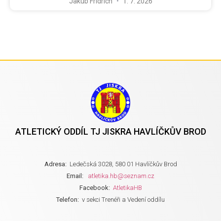
Jakub Fridrich
1. 7. 2026
ATLETICKÝ ODDÍL TJ JISKRA HAVLÍČKŮV BROD
Adresa:
Ledečská 3028, 580 01 Havlíčkův Brod
Email:
atletika.hb@seznam.cz
Facebook:
AtletikaHB
Telefon:
v sekci Trenéři a Vedení oddílu