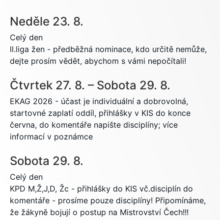
Neděle
23.
8.
Celý den
ll.liga žen - předběžná nominace, kdo určitě nemůže,
dejte prosím vědět, abychom s vámi nepočítali!
Čtvrtek
27.
8.
–
Sobota
29.
8.
EKAG 2026 - účast je individuální a dobrovolná,
startovné zaplatí oddíl, přihlášky v KIS do konce
června, do komentáře napište disciplíny; více
informací v poznámce
Sobota
29.
8.
Celý den
KPD M,Ž,J,D, Žc - přihlášky do KIS vč.disciplín do
komentáře - prosíme pouze disciplíny! Připomínáme,
že žákyně bojují o postup na Mistrovství Čech!!!