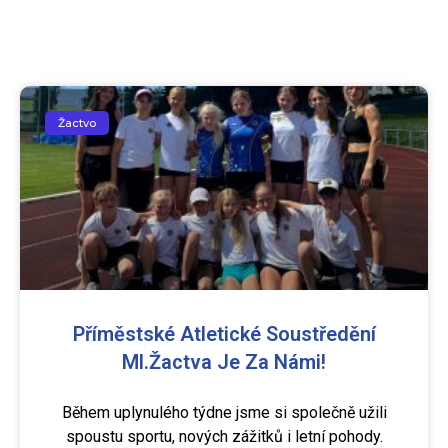
Žactvo
Příměstské Atletické Soustředění
Ml.žactva Je Za Námi!
Během uplynulého týdne jsme si společně užili
spoustu sportu, nových zážitků i letní pohody.