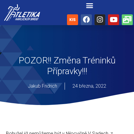
POZOR!! Změna Tréninků
Přípravky!!!
Jakub Fridrich
24 března, 2022
Bohužel již nemůžeme být v tělocvičně V Sadech, z