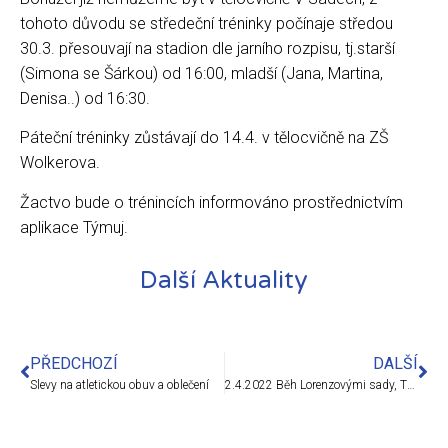
tohoto důvodu se středeční tréninky počínaje středou
30.3. přesouvají na stadion dle jarního rozpisu, tj.starší
(Simona se Šárkou) od 16:00, mladší (Jana, Martina,
Denisa..) od 16:30.
Páteční tréninky zůstávají do 14.4. v tělocvičně na ZŠ
Wolkerova.
Žactvo bude o trénincích informováno prostřednictvím
aplikace Týmuj.
Další Aktuality
PŘEDCHOZÍ
DALŠÍ
Slevy na atletickou obuv a oblečení
2.4.2022 Běh Lorenzovými sady, Třebíč – 1.kolo Běžeckého poháru mládeže