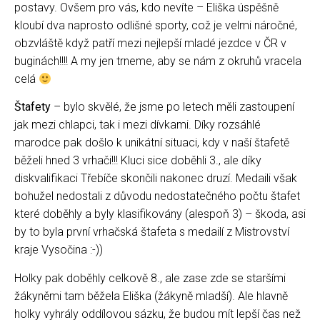
postavy. Ovšem pro vás, kdo nevíte – Eliška úspěšně
kloubí dva naprosto odlišné sporty, což je velmi náročné,
obzvláště když patří mezi nejlepší mladé jezdce v ČR v
buginách!!!! A my jen trneme, aby se nám z okruhů vracela
celá
Štafety
– bylo skvělé, že jsme po letech měli zastoupení
jak mezi chlapci, tak i mezi dívkami. Díky rozsáhlé
marodce pak došlo k unikátní situaci, kdy v naší štafetě
běželi hned 3 vrhači!!! Kluci sice doběhli 3., ale díky
diskvalifikaci Třebíče skončili nakonec druzí. Medaili však
bohužel nedostali z důvodu nedostatečného počtu štafet
které doběhly a byly klasifikovány (alespoň 3) – škoda, asi
by to byla první vrhačská štafeta s medailí z Mistrovství
kraje Vysočina :-))
Holky pak doběhly celkově 8., ale zase zde se staršími
žákyněmi tam běžela Eliška (žákyně mladší). Ale hlavně
holky vyhrály oddílovou sázku, že budou mít lepší čas než