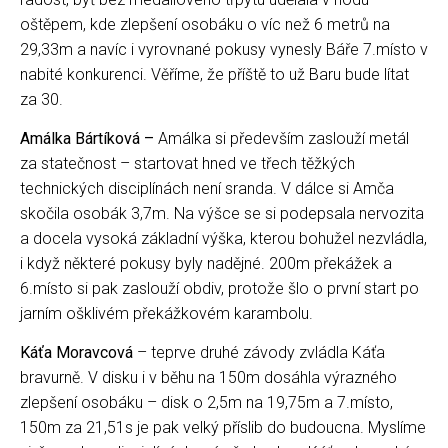
oštěpem, kde zlepšení osobáku o víc než 6 metrů na
29,33m a navíc i vyrovnané pokusy vynesly Báře 7.místo v
nabité konkurenci. Věříme, že příště to už Baru bude lítat
za 30.
Amálka Bártíková –
Amálka si především zaslouží metál
za statečnost – startovat hned ve třech těžkých
technických disciplínách není sranda. V dálce si Amča
skočila osobák 3,7m. Na výšce se si podepsala nervozita
a docela vysoká základní výška, kterou bohužel nezvládla,
i když některé pokusy byly nadějné. 200m překážek a
6.místo si pak zaslouží obdiv, protože šlo o první start po
jarním ošklivém překážkovém karambolu.
Káťa Moravcová
– teprve druhé závody zvládla Káťa
bravurně. V disku i v běhu na 150m dosáhla výrazného
zlepšení osobáku – disk o 2,5m na 19,75m a 7.místo,
150m za 21,51s je pak velký příslib do budoucna. Myslíme