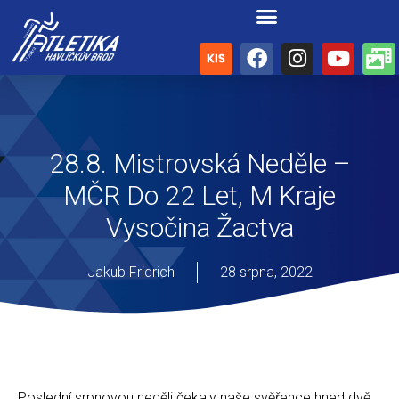
28.8. Mistrovská Neděle –
MČR Do 22 Let, M Kraje
Vysočina Žactva
Jakub Fridrich
28 srpna, 2022
Poslední srpnovou neděli čekaly naše svěřence hned dvě