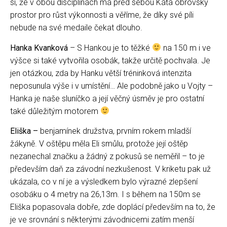
si, že v obou disciplínách má před sebou Káťa obrovský
prostor pro růst výkonnosti a věříme, že díky své píli
nebude na své medaile čekat dlouho.
Hanka Kvanková
– S Hankou je to těžké
na 150 m i ve
výšce si také vytvořila osobák, takže určitě pochvala. Je
jen otázkou, zda by Hanku větší tréninková intenzita
neposunula výše i v umístění… Ale podobně jako u Vojty –
Hanka je naše sluníčko a její věčný úsměv je pro ostatní
také důležitým motorem
Eliška –
benjamínek družstva, prvním rokem mladší
žákyně. V oštěpu měla Eli smůlu, protože její oštěp
nezanechal značku a žádný z pokusů se neměřil – to je
především daň za závodní nezkušenost. V kriketu pak už
ukázala, co v ní je a výsledkem bylo výrazné zlepšení
osobáku o 4 metry na 26,13m. I s během na 150m se
Eliška popasovala dobře, zde doplácí především na to, že
je ve srovnání s některými závodnicemi zatím menší