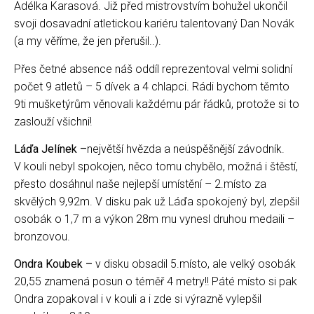
Adélka Karasová. Již před mistrovstvím bohužel ukončil
svoji dosavadní atletickou kariéru talentovaný Dan Novák
(a my věříme, že jen přerušil..).
Přes četné absence náš oddíl reprezentoval velmi solidní
počet 9 atletů – 5 dívek a 4 chlapci. Rádi bychom těmto
9ti mušketýrům věnovali každému pár řádků, protože si to
zaslouží všichni!
Láďa Jelínek –
největší hvězda a neúspěšnější závodník.
V kouli nebyl spokojen, něco tomu chybělo, možná i štěstí,
přesto dosáhnul naše nejlepší umístění – 2.místo za
skvělých 9,92m. V disku pak už Láďa spokojený byl, zlepšil
osobák o 1,7 m a výkon 28m mu vynesl druhou medaili –
bronzovou.
Ondra Koubek –
v disku obsadil 5.místo, ale velký osobák
20,55 znamená posun o téměř 4 metry!! Páté místo si pak
Ondra zopakoval i v kouli a i zde si výrazně vylepšil