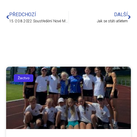
PŘEDCHOZÍ
DALŠÍ
15.-20.8.2022 Soustředění Nové Město na Moravě
Jak se státi atletem
Žactvo