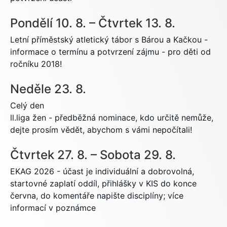
Pondělí
10.
8.
–
Čtvrtek
13.
8.
Letní příměstský atletický tábor s Bárou a Kačkou -
informace o termínu a potvrzení zájmu - pro děti od
ročníku 2018!
Neděle
23.
8.
Celý den
ll.liga žen - předběžná nominace, kdo určitě nemůže,
dejte prosím vědět, abychom s vámi nepočítali!
Čtvrtek
27.
8.
–
Sobota
29.
8.
EKAG 2026 - účast je individuální a dobrovolná,
startovné zaplatí oddíl, přihlášky v KIS do konce
června, do komentáře napište disciplíny; více
informací v poznámce