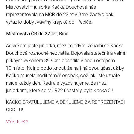
Mistrovství – juniorka Kačka Douchová nás
reprezentovala na MČR do 22let v Brně, žactvo pak
vyrazilo dobýt vavříny krajské do Třebíče.
Mistrovství ČR do 22 let, Brno
Ač věkem ještě juniorka, mezi mladými ženami se Kačka
Douchová rozhodně neztratila. Bojovala statečně a velmi
pěkným výkonem 39.90m obsadila v hodu oštěpem
10.místo. Nutno podotknout, že na finálovou účast už by
Kačka musela hodit téměř osobák, což jak jistě uznáte
nejde každý den. Rádi ale vyzdvihujeme, že mezi
juniorkami, které se MČR22 účastnily, byla Kačka 3.!
KAČKO GRATULUJEME A DĚKUJEME ZA REPREZENTACI
ODDÍLU!
VÝSLEDKY