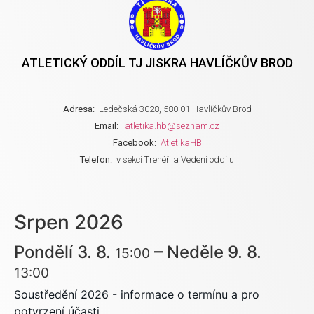
ATLETICKÝ ODDÍL TJ JISKRA HAVLÍČKŮV BROD
Adresa:
Ledečská 3028, 580 01 Havlíčkův Brod
Email:
atletika.hb@seznam.cz
Facebook:
AtletikaHB
Telefon:
v sekci Trenéři a Vedení oddílu
Srpen 2026
Pondělí
3.
8.
–
Neděle
9.
8.
15:00
13:00
Soustředění 2026 - informace o termínu a pro
potvrzení účasti