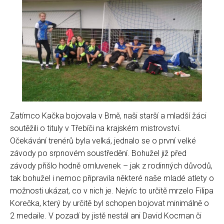
Zatímco Kačka bojovala v Brně, naši starší a mladší žáci
soutěžili o tituly v Třebíči na krajském mistrovství.
Očekávání trenérů byla velká, jednalo se o první velké
závody po srpnovém soustředění. Bohužel již před
závody přišlo hodně omluvenek – jak z rodinných důvodů,
tak bohužel i nemoc připravila některé naše mladé atlety o
možnosti ukázat, co v nich je. Nejvíc to určitě mrzelo Filipa
Korečka, který by určitě byl schopen bojovat minimálně o
2 medaile. V pozadí by jistě nestál ani David Kocman či