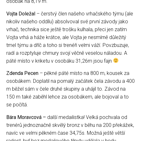
osobák na 8,19 m.
Vojta Doležal
– čerstvý člen našeho vrhačského týmu (ale
nikoliv našeho oddílu) absolvoval své první závody jako
vrhač, technika sice ještě trošku kulhala, přeci jen zatím
Vojta vrhá a háže krátce, ale Vojta je nesmírně důležitý
tmel týmu a dříč a toho si trenéři velmi váží. Povzbuzuje,
radí a rozptyluje chmury svojí věčně veselou náladou. A
páté místo v kriketu v osobáku 31,26m jsou fajn
Zdenda Pecen
– pěkné páté místo na 800 m, kousek za
osobákem. Doplatil na pomalý začátek čela závodu a 400
m běžel sám v čele druhé skupiny a uhájil to. Závod na
150 m také zaběhl lehce za osobákem, ale bojoval a to
se počítá.
Bára Moravcová –
další medailistka! Velká pochvala od
trenérů jednoznačně skvělý bronz v běhu na 200 překážek,
navíc ve velmi pěkném čase 34,75s. Možná ještě větší
radost, byť bez medailového třpytu udělala v hodu