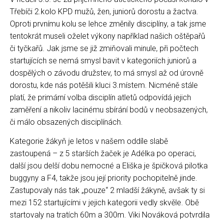
Třebíči 2.kolo KPD mužů, žen, juniorů dorostu a žactva.
Oproti prvnímu kolu se lehce změnily disciplíny, a tak jsme
tentokrát museli oželet výkony například našich oštěpařů
či tyčkařů. Jak jsme se již zmiňovali minule, při počtech
startujících se nemá smysl bavit v kategoriích juniorů a
dospělých o závodu družstev, to má smysl až od úrovně
dorostu, kde nás potěšili kluci 3.místem. Nicméně stále
platí, že primární volba disciplín atletů odpovídá jejich
zaměření a nikoliv lacinému sbírání bodů v neobsazených,
či málo obsazených disciplínách.
Kategorie žákyň je letos v našem oddíle slabě
zastoupená – z 5 starších žaček je Adélka po operaci,
další jsou delší dobu nemocné a Eliška je špičková pilotka
buggyny a F4, takže jsou její priority pochopitelně jinde.
Zastupovaly nás tak „pouze“ 2 mladší žákyně, avšak ty si
mezi 152 startujícími v jejich kategorii vedly skvěle. Obě
startovaly na tratích 60m a 300m. Viki Nováková potvrdila