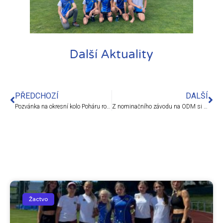
Další Aktuality
PŘEDCHOZÍ
DALŠÍ
Pozvánka na okresní kolo Poháru rozhlasu
Z nominačního závodu na ODM si vezeme 3 nadějné výsledky a mnoho osobních rekordů
Žactvo