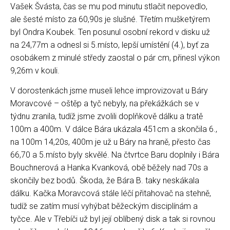
Vašek Švásta, čas se mu pod minutu stlačit nepovedlo,
ale šesté místo za 60,90s je slušné. Třetím mušketýrem
byl Ondra Koubek. Ten posunul osobní rekord v disku už
na 24,77m a odnesl si 5.místo, lepší umístění (4.), byť za
osobákem z minulé středy zaostal o pár cm, přinesl výkon
9,26m v kouli.
V dorostenkách jsme museli lehce improvizovat u Báry
Moravcové – oštěp a tyč nebyly, na překážkách se v
týdnu zranila, tudíž jsme zvolili doplňkově dálku a tratě
100m a 400m. V dálce Bára ukázala 451cm a skončila 6.,
na 100m 14,20s, 400m je už u Báry na hraně, přesto čas
66,70 a 5.místo byly skvělé. Na čtvrtce Baru doplnily i Bára
Bouchnerová a Hanka Kvanková, obě běžely nad 70s a
skončily bez bodů. Škoda, že Bára B. taky neskákala
dálku. Kačka Moravcová stále léčí přitahovač na stehně,
tudíž se zatím musí vyhýbat běžeckým disciplínám a
tyčce. Ale v Třebíči už byl její oblíbený disk a tak si rovnou