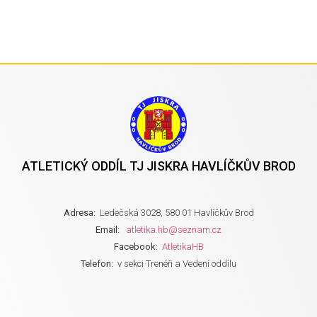
ATLETICKÝ ODDÍL TJ JISKRA HAVLÍČKŮV BROD
Adresa:
Ledečská 3028, 580 01 Havlíčkův Brod
Email:
atletika.hb@seznam.cz
Facebook:
AtletikaHB
Telefon:
v sekci Trenéři a Vedení oddílu