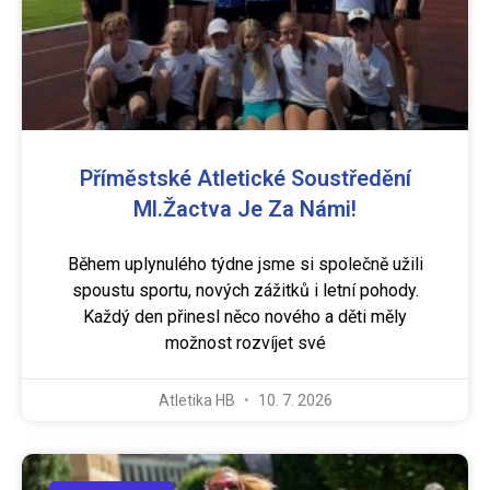
Příměstské Atletické Soustředění
Ml.žactva Je Za Námi!
Během uplynulého týdne jsme si společně užili
spoustu sportu, nových zážitků i letní pohody.
Každý den přinesl něco nového a děti měly
možnost rozvíjet své
Atletika HB
10. 7. 2026