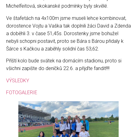
Michelfeitová, skokanské podmínky byly skvělé.
Ve štafetách na 4x100m jsme museli lehce kombinovat,
dorostence Vojtu a Vaška tak doplnili žáci David a Zdenda
a doběhli 3. v čase 51,45s. Dorostenky jsme bohužel
nebyli schopni postavit, proto se Bára s Bárou přidaly k
Šárce s Kačkou a zaběhly solidní čas 53,62.
Příští kolo bude svátek na domácím stadionu, proto si
všichni zapište do deníčků 22.6. a přijďte fandit!!!!
VÝSLEDKY
FOTOGALERIE