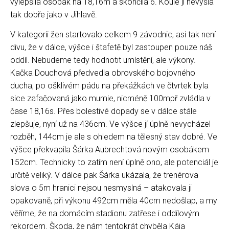
vylepšila osobák na 18,16m a skončila 6. Koule jí nevyšla
tak dobře jako v Jihlavě.
V kategorii žen startovalo celkem 9 závodnic, asi tak není
divu, že v dálce, výšce i štafetě byl zastoupen pouze náš
oddíl. Nebudeme tedy hodnotit umístění, ale výkony.
Kačka Douchová předvedla obrovského bojovného
ducha, po ošklivém pádu na překážkách ve čtvrtek byla
sice zafačovaná jako mumie, nicméně 100mpř zvládla v
čase 18,16s. Přes bolestivé dopady se v dálce stále
zlepšuje, nyní už na 436cm. Ve výšce jí úplně nevycházel
rozběh, 144cm je ale s ohledem na tělesný stav dobré. Ve
výšce překvapila Šárka Aubrechtová novým osobákem
152cm. Technicky to zatím není úplně ono, ale potenciál je
určitě veliký. V dálce pak Šárka ukázala, že trenérova
slova o 5m hranici nejsou nesmyslná – atakovala ji
opakovaně, při výkonu 492cm měla 40cm nedošlap, a my
věříme, že na domácím stadionu zatřese i oddílovým
rekordem. Škoda, že nám tentokrát chyběla Kája