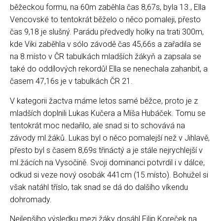
běžeckou formu, na 60m zaběhla čas 8,67s, byla 13., Ella
Vencovské to tentokrát běželo o něco pomaleji, přesto
čas 9,18 je slušný. Parádu předvedly holky na trati 300m,
kde Viki zaběhla v sólo závodě čas 45,66s a zařadila se
na 8.místo v ČR tabulkách mladších žákyň a zapsala se
také do oddílových rekordů! Ella se nenechala zahanbit, a
časem 47,16s je v tabulkách ČR 21.
V kategorii žactva máme letos samé běžce, proto je z
mladších doplnili Lukas Kučera a Míša Hubáček. Tomu se
tentokrát moc nedařilo, ale snad si to schovává na
závody ml.žáků. Lukas byl o něco pomalejší než v Jihlavě,
přesto byl s časem 8,69s třináctý a je stále nejrychlejší v
ml.žácích na Vysočině. Svoji dominanci potvrdil i v dálce,
odkud si veze nový osobák 441cm (15.místo). Bohužel si
však natáhl tříslo, tak snad se dá do dalšího víkendu
dohromady.
Nejlepšího výsledku mezi žáky dosáhl Filip Koreček na