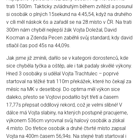
trati 1500m. Takticky zvládnutým během zvítězil a posunul
si osobák o plných 15sekund na 4:45,54, když na druhého
v cíli měl náskok 6s a zařadil se na 28.místo v ČR. Na trati
300m nám chyběl nejlepší žák Vojta Doležal, David
Kocman a Zdenda Pecen zaběhli svůj standard, kdy david
stlačil čas pod 45s na 44,09s.
Jak jsme již zmínili, dařilo se v kategorii dorostenců, kde
sice chyběla tyčka a oštěp, ale i tak padaly skvělé výkony.
Hned 3 osobáky si udělal Vojta Trachtulec – poprvé
startoval na těžké trati 110m překážek, které ho čekají za
měsíc na MK v desetiboji. Do optima měl výkon sice
daleko, přesto se Vojtovi podařilo být třetí a časem
17,77s přepsat oddílový rekord, což je velmi slibné! V
dálce má Vojta slabiny, na kterých postupně pracujeme,
výkonem 536cm vyrovnal svůj halový osobák a získal
4.místo. Do třetice osobák a druhé čtvrté místo zapsal
Vojta na 400m časem 56,94s. Na stejné trati startoval i