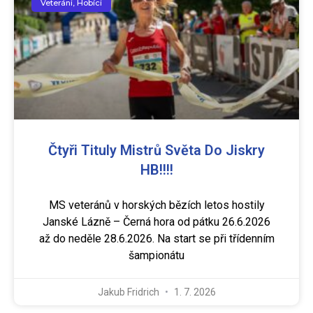
Veteráni, Hobíci
Čtyři Tituly Mistrů Světa Do Jiskry
HB!!!!
MS veteránů v horských bězích letos hostily
Janské Lázně – Černá hora od pátku 26.6.2026
až do neděle 28.6.2026. Na start se při třídenním
šampionátu
Jakub Fridrich
1. 7. 2026