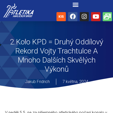
2.kolo KPD = Druhý Oddílový
Rekord Vojty Trachtulce A
Mnoho Dalších Skvělých
Výkonů
Jakub Fridrich
7 května, 2024
V neděli 5.5. se za příjemného atletického počasí konalo v