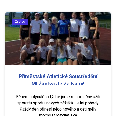
Žactvo
Příměstské Atletické Soustředění
Ml.žactva Je Za Námi!
Během uplynulého týdne jsme si společně užili
spoustu sportu, nových zážitků i letní pohody.
Každý den přinesl něco nového a děti měly
možnost rozvíjet své