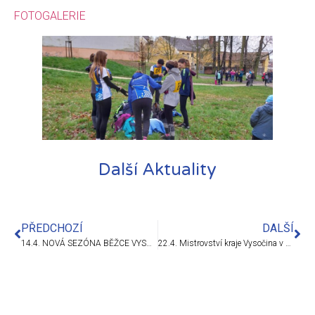
FOTOGALERIE
Další Aktuality
PŘEDCHOZÍ
DALŠÍ
14.4. NOVÁ SEZÓNA BĚŽCE VYSOČINY ZAHÁJENA: STŘÍBRNÁ VĚRKA A DVĚ PÁVOVSKÉ „BRAMBORY“
22.4. Mistrovství kraje Vysočina v dlouhých bězích, Jihlava