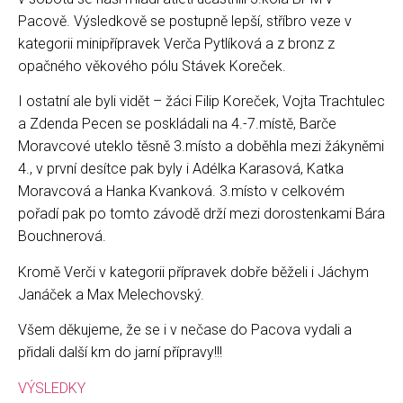
Pacově. Výsledkově se postupně lepší, stříbro veze v
kategorii minipřípravek Verča Pytlíková a z bronz z
opačného věkového pólu Stávek Koreček.
I ostatní ale byli vidět – žáci Filip Koreček, Vojta Trachtulec
a Zdenda Pecen se poskládali na 4.-7.místě, Barče
Moravcové uteklo těsně 3.místo a doběhla mezi žákyněmi
4., v první desítce pak byly i Adélka Karasová, Katka
Moravcová a Hanka Kvanková. 3.místo v celkovém
pořadí pak po tomto závodě drží mezi dorostenkami Bára
Bouchnerová.
Kromě Verči v kategorii přípravek dobře běželi i Jáchym
Janáček a Max Melechovský.
Všem děkujeme, že se i v nečase do Pacova vydali a
přidali další km do jarní přípravy!!!
VÝSLEDKY