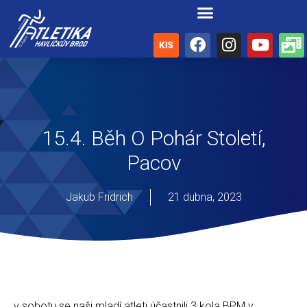
15.4. Běh O Pohár Století,
Pacov
Jakub Fridrich
21 dubna, 2023
v sobotu se naši mladí atleti účastnili 3.kola BPM v