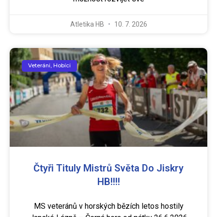
Atletika HB
10. 7. 2026
Veteráni, Hobíci
Čtyři Tituly Mistrů Světa Do Jiskry
HB!!!!
MS veteránů v horských bězích letos hostily