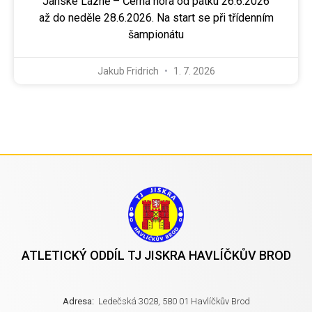
Janské Lázně – Černá hora od pátku 26.6.2026
až do neděle 28.6.2026. Na start se při třídenním
šampionátu
Jakub Fridrich
1. 7. 2026
ATLETICKÝ ODDÍL TJ JISKRA HAVLÍČKŮV BROD
Adresa:
Ledečská 3028, 580 01 Havlíčkův Brod