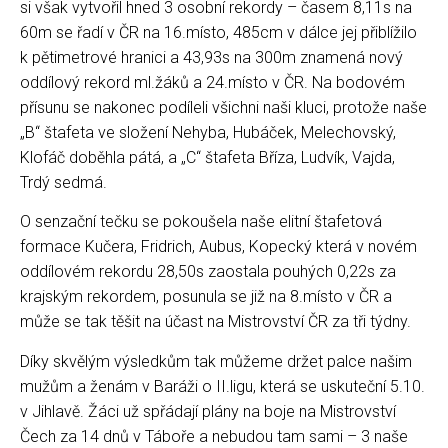
si však vytvořil hned 3 osobní rekordy – časem 8,11s na
60m se řadí v ČR na 16.místo, 485cm v dálce jej přiblížilo
k pětimetrové hranici a 43,93s na 300m znamená nový
oddílový rekord ml.žáků a 24.místo v ČR. Na bodovém
přísunu se nakonec podíleli všichni naši kluci, protože naše
„B“ štafeta ve složení Nehyba, Hubáček, Melechovský,
Klofáč doběhla pátá, a „C“ štafeta Bříza, Ludvík, Vajda,
Trdý sedmá.
O senzační tečku se pokoušela naše elitní štafetová
formace Kučera, Fridrich, Aubus, Kopecký která v novém
oddílovém rekordu 28,50s zaostala pouhých 0,22s za
krajským rekordem, posunula se již na 8.místo v ČR a
může se tak těšit na účast na Mistrovství ČR za tři týdny.
Díky skvělým výsledkům tak můžeme držet palce našim
mužům a ženám v Baráži o II.ligu, která se uskuteční 5.10.
v Jihlavě. Žáci už spřádají plány na boje na Mistrovství
Čech za 14 dnů v Táboře a nebudou tam sami – 3 naše