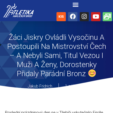
Žáci Jiskry Ovládli Vysočinu A
Postoupili Na Mistrovství Čech
– A Nebyli Sami, Titul Vezou I
Muži A Ženy, Dorostenky
Přidaly Parádní Bronz
Jakub Fridrich
1 září, 2025
Poslední prázdninový den se v Třebíči uskutečnilo Finále