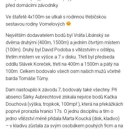
před domácími závodníky.
Ve štafetě 4x100m se utkali s rodinnou třebíčskou
sestavou rodiny Vomelových
Největším dodavatelem bodů byl Vráťa Libánský se
dvěma druhými (400m, 1500m) a jedním čtvrtým místem
(100m). Druhý byl David Podoba s vítězstvím v oštěpu,
třetím místem ve výšce a 7.v disku. Třetí byl předseda
oddílu Slávek Koreček, třetí na 400m a 1500m a pátý na
100m. Celkem bodovalo všech osm našich mužů včetně
barda Tomáše Tůmy.
Dam nastoupilo k závodu 7, bodovaly také všechny. Při
absenci Šárky Aubrechtové získala nejvíce bodů Kačka
Douchová (výška, trojskok, 100mpř.), která na překážkách
poprvé prorazila hranici 17s. O jednu disciplínu a tím o
jedno vítězství méně přidala Marta Koucká (disk, kladivo)
– v kladivu zůstala za svým osobákem pouhých 9cm a na