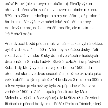
právě Edovi (ale s novým osobákem). Skvělý výkon
předvedl především v dálce v novém osobním rekordu
579cm s 20cm nedošlapem a my se těšíme, až prolomí
6m hranici. Ve výšce zkoušel také zaútočit na nový
oddílový rekord, což se téměř podařilo, ale musíme si
ještě chvíli počkat.
Přes dvacet bodů přidali i naši vrhači – Lukas vyhrál oštěp,
byl 3. v disku a 4. na 60m. Vilém byl v oštěpu druhý, třetí
v kladivu a 6. v disku. Kluky doplnil ve všech vrhačských
disciplínách i Standa Ludvík. Skvělé rozložení sil předvedl
Kuba Trdý, který vynechal svoji oblíbenou 1500 a dal
přednost startu ve dvou disciplínách, což se ukázalo jako
velká oběť pro tým, protože 14 bodů za 3.místo na 300m
a 5.ve výšce je víc než by bylo za případné vítězství ve
zmíněné 1500m. Z té naopak přinesli bodíky Max
Melechovský (7. + 6.ve výšce) a Miki Bříza (8.). Ze všech
tří disciplín přinesl body i mladší žák Prokop Fridrich, který