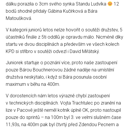
dálku porazila o 3cm svého synka Standu Ludvíka
12
bodů shodně přidaly Gábina Kučírková a Bára
Matoušková.
V kategorii juniorů letos nelze hovořit o soutěži družstev, 5
účastníků finále z 5ti oddílů je opravdu málo. Nicméně díky
startu ve dvou disciplínách a především ve všech kolech
KPD si stříbro v soutěži odvezl i David Miřátský.
Juniorek startuje o poznání více, proto naše zastoupení
pouze Bárou Bouchnerovou žádné naděje na umístění
družstva neskýtalo, i když si Bára posunula osobní
maximum v běhu na 400m.
V dorostencích nám letos výrazně chybí zastoupení
v technických disciplínách. Vojta Trachtulec po zranění na
lize v Pacově ještě neměl kotník úplně OK, proto nastoupil
pouze do sprintů – na 100m byl 3. ve velmi slušném čase
11,93s, na 400m pak byl čtvrtý před Zdendou Pecnem a