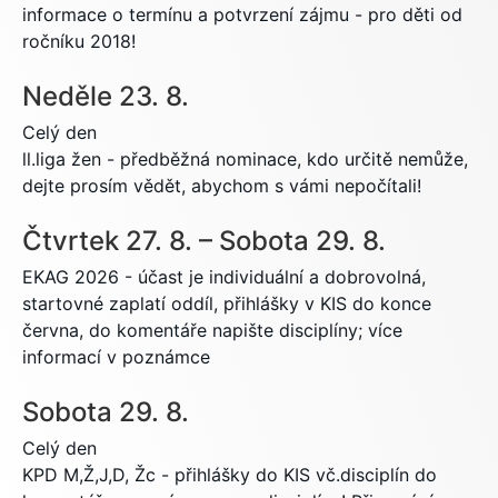
informace o termínu a potvrzení zájmu - pro děti od
ročníku 2018!
Neděle
23.
8.
Celý den
ll.liga žen - předběžná nominace, kdo určitě nemůže,
dejte prosím vědět, abychom s vámi nepočítali!
Čtvrtek
27.
8.
–
Sobota
29.
8.
EKAG 2026 - účast je individuální a dobrovolná,
startovné zaplatí oddíl, přihlášky v KIS do konce
června, do komentáře napište disciplíny; více
informací v poznámce
Sobota
29.
8.
Celý den
KPD M,Ž,J,D, Žc - přihlášky do KIS vč.disciplín do