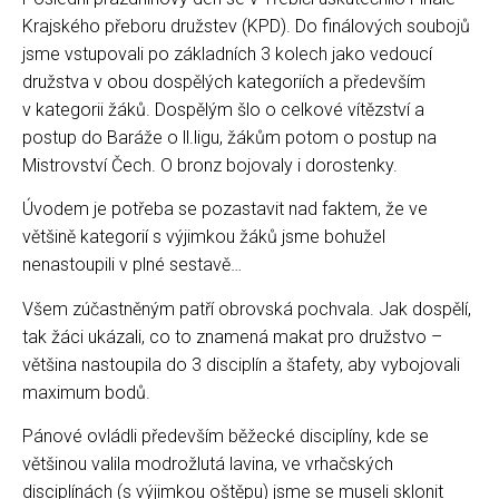
Krajského přeboru družstev (KPD). Do finálových soubojů
jsme vstupovali po základních 3 kolech jako vedoucí
družstva v obou dospělých kategoriích a především
v kategorii žáků. Dospělým šlo o celkové vítězství a
postup do Baráže o ll.ligu, žákům potom o postup na
Mistrovství Čech. O bronz bojovaly i dorostenky.
Úvodem je potřeba se pozastavit nad faktem, že ve
většině kategorií s výjimkou žáků jsme bohužel
nenastoupili v plné sestavě…
Všem zúčastněným patří obrovská pochvala. Jak dospělí,
tak žáci ukázali, co to znamená makat pro družstvo –
většina nastoupila do 3 disciplín a štafety, aby vybojovali
maximum bodů.
Pánové ovládli především běžecké disciplíny, kde se
většinou valila modrožlutá lavina, ve vrhačských
disciplínách (s výjimkou oštěpu) jsme se museli sklonit