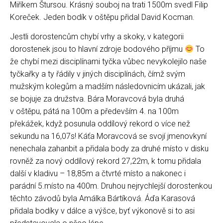
Miříkem Štursou. Krásný souboj na trati 1500m svedl Filip
Koreček. Jeden bodík v oštěpu přidal David Kocman.
Jestli dorostencům chybí vrhy a skoky, v kategorii
dorostenek jsou to hlavní zdroje bodového příjmu
To
že chybí mezi disciplínami tyčka vůbec nevykolejilo naše
tyčkařky a ty řádily v jiných disciplínách, čímž svým
mužským kolegům a madším následovnicím ukázali, jak
se bojuje za družstva. Bára Moravcová byla druhá
v oštěpu, pátá na 100m a především 4. na 100m
překážek, když posunula oddílový rekord o více než
sekundu na 16,07s! Káťa Moravcová se svojí jmenovkyní
nenechala zahanbit a přidala body za druhé místo v disku
rovněž za nový oddílový rekord 27,22m, k tomu přidala
další v kladivu – 18,85m a čtvrté místo a nakonec i
parádní 5.místo na 400m. Druhou nejrychlejší dorostenkou
těchto závodů byla Amálka Bártíková. Áďa Karasová
přidala bodíky v dálce a výšce, byť výkonově si to asi