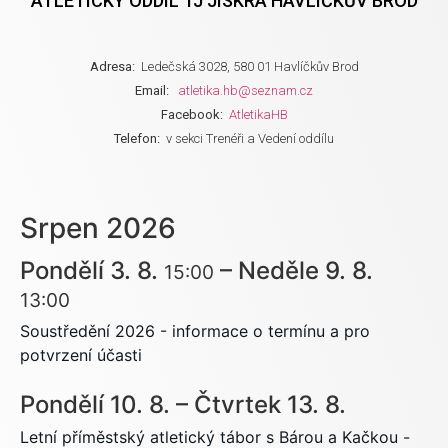
ATLETICKÝ ODDÍL TJ JISKRA HAVLÍČKŮV BROD
Adresa:
Ledečská 3028, 580 01 Havlíčkův Brod
Email:
atletika.hb@seznam.cz
Facebook:
AtletikaHB
Telefon:
v sekci Trenéři a Vedení oddílu
Srpen 2026
Pondělí
3.
8.
–
Neděle
9.
8.
15:00
13:00
Soustředění 2026 - informace o termínu a pro
potvrzení účasti
Pondělí
10.
8.
–
Čtvrtek
13.
8.
Letní příměstský atletický tábor s Bárou a Kačkou -