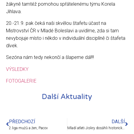
žákyně tamtéž pomohou spřátelenému týmu Korela
Jihlava.
20.-21.9. pak čeká naši skvělou štafetu účast na
Mistrovství ČR v Mladé Boleslavi a uvidíme, zda si tam
nevybojuje místo i někdo v individuální disciplíně či štafeta
dívek.
Sezóna nám tedy nekončí a šlapeme dál!!!
VÝSLEDKY
FOTOGALERIE
Další Aktuality
PŘEDCHOZÍ
DALŠÍ
2.liga mužů a žen, Pacov
Mladí atleti Jiskry dosáhli historického výsledku a ovládli Vysočinu