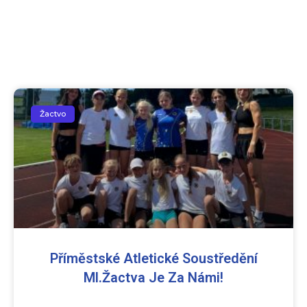
Žactvo
Příměstské Atletické Soustředění
Ml.žactva Je Za Námi!