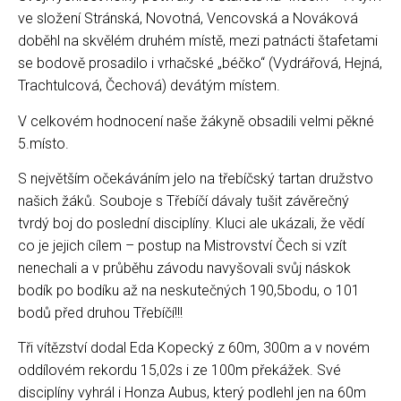
ve složení Stránská, Novotná, Vencovská a Nováková
doběhl na skvělém druhém místě, mezi patnácti štafetami
se bodově prosadilo i vrhačské „béčko“ (Vydrářová, Hejná,
Trachtulcová, Čechová) devátým místem.
V celkovém hodnocení naše žákyně obsadili velmi pěkné
5.místo.
S největším očekáváním jelo na třebíčský tartan družstvo
našich žáků. Souboje s Třebíčí dávaly tušit závěrečný
tvrdý boj do poslední disciplíny. Kluci ale ukázali, že vědí
co je jejich cílem – postup na Mistrovství Čech si vzít
nenechali a v průběhu závodu navyšovali svůj náskok
bodík po bodíku až na neskutečných 190,5bodu, o 101
bodů před druhou Třebíčí!!!
Tři vítězství dodal Eda Kopecký z 60m, 300m a v novém
oddílovém rekordu 15,02s i ze 100m překážek. Své
disciplíny vyhrál i Honza Aubus, který podlehl jen na 60m