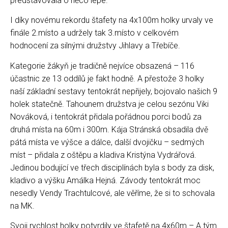
představovala o něco lépe.
I díky novému rekordu štafety na 4x100m holky urvaly ve
finále 2.místo a udržely tak 3.místo v celkovém
hodnocení za silnými družstvy Jihlavy a Třebíče.
Kategorie žákyň je tradičně nejvíce obsazená – 116
účastnic ze 13 oddílů je fakt hodně. A přestože 3 holky
naší základní sestavy tentokrát nepřijely, bojovalo našich 9
holek statečně. Tahounem družstva je celou sezónu Viki
Nováková, i tentokrát přidala pořádnou porci bodů za
druhá místa na 60m i 300m. Kája Stránská obsadila dvě
pátá místa ve výšce a dálce, další dvojičku – sedmých
míst – přidala z oštěpu a kladiva Kristýna Vydrářová.
Jedinou bodující ve třech disciplínách byla s body za disk,
kladivo a výšku Amálka Hejná. Závody tentokrát moc
nesedly Vendy Trachtulcové, ale věříme, že si to schovala
na MK.
Svoji rychlost holky potvrdily ve štafetě na 4x60m – A tým