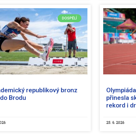
DOSPĚLÍ
demický republikový bronz
Olympiáda
í do Brodu
přinesla s
rekord i d
2026
25. 6. 2026