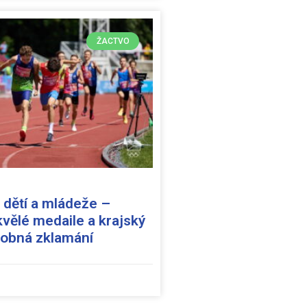
ŽACTVO
 dětí a mládeže –
kvělé medaile a krajský
robná zklamání