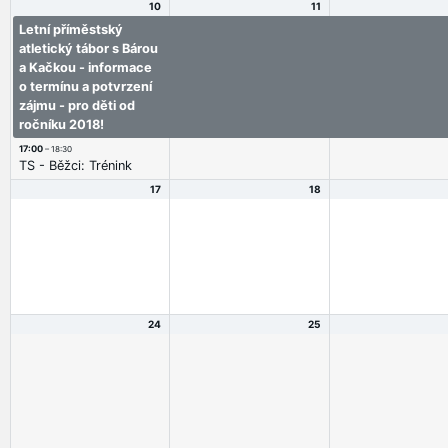
10
11
Letní příměstský
Letní příměstský
Letní příměstský
atletický tábor s Bárou
atletický tábor s Bárou
atletický tábor s 
a Kačkou - informace
a Kačkou - informace
a Kačkou - infor
o termínu a potvrzení
o termínu a potvrzení
o termínu a potvr
zájmu - pro děti od
zájmu - pro děti od
zájmu - pro děti o
ročníku 2018!
ročníku 2018!
ročníku 2018!
17:00
– 18:30
TS - Běžci: Trénink
17
18
24
25