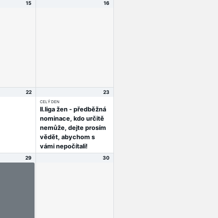
15
16
22
23
CELÝ DEN
ll.liga žen - předběžná
nominace, kdo určitě
nemůže, dejte prosím
vědět, abychom s
vámi nepočítali!
29
30
 účast je
a
 startovné
, přihlášky
nce
komentáře