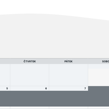
ČTVRTEK
PÁTEK
SOB
5
6
7
 -
Soustředění 2026 -
Soustředění 2026 -
Soustředění
nu a
informace o termínu a
informace o termínu a
informace o 
sti
pro potvrzení účasti
pro potvrzení účasti
pro potvrzen