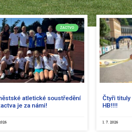
ŽACTVO
městské atletické soustředění
Čtyři titul
žactva je za námi!
HB!!!!
 2026
1. 7. 2026