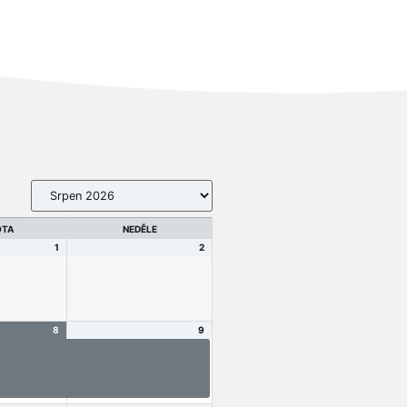
OTA
NEDĚLE
1
2
8
9
 2026 -
Soustředění 2026 -
termínu a
informace o termínu a
í účasti
pro potvrzení účasti