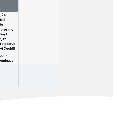
plíny; více
 poznámce
 Žc -
 KIS
 do
 prosíme
líny!
, že
í o postup
ví Čech!!!
or -
nominace