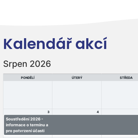
Kalendář akcí
Srpen 2026
PONDĚLÍ
ÚTERÝ
STŘEDA
3
4
Soustředění 2026 -
Soustředění 2026 -
Soustředění 2026
informace o termínu a
informace o termínu a
informace o termí
pro potvrzení účasti
pro potvrzení účasti
pro potvrzení úča