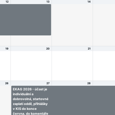
12
13
14
Letní příměstský
Bárou
atletický tábor s Bárou
mace
a Kačkou - informace
zení
o termínu a potvrzení
d
zájmu - pro děti od
ročníku 2018!
19
20
21
26
27
28
EKAG 2026 - účast je
EKAG 2026 - účast je
EKAG 2026 -
individuální a
individuální a
individuální 
dobrovolná, startovné
dobrovolná, startovné
dobrovolná,
zaplatí oddíl, přihlášky
zaplatí oddíl, přihlášky
zaplatí oddíl
v KIS do konce
v KIS do konce
v KIS do ko
června, do komentáře
června, do komentáře
června, do 