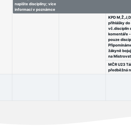
napište disciplíny; více
napište disciplíny; více
napište disci
informací v poznámce
informací v poznámce
informací v
KPD M,Ž,J,D,
přihlášky do
vč.disciplín
komentáře -
pouze discip
Připomínáme
žákyně bojuj
na Mistrovst
MČR U23 Táb
předběžná 