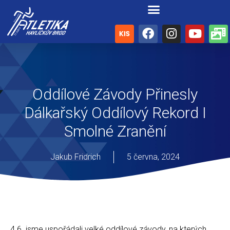
Oddílové Závody Přinesly
Dálkařský Oddílový Rekord I
Smolné Zranění
Jakub Fridrich
5 června, 2024
4.6. jsme uspořádali velké oddílové závody, na kterých