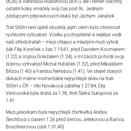
(8,26) a Vanessou Rudolfovou (8,41), ale i téměř všechny
ostatní holky vmáčkly svůj čas pod 9s. Jediným
zástupcem přípravkových kluků byl Jáchym Janáček.
Trať 500m není úplně obvyklá, jejím cílem bylo otestovat
rychlostní vytrvalost. Vcelku pochopitelně si nejlépe vedli
naši středotraťaři – mezi chlapci a mladými muži vyhrál
žák Filip Koreček v čas 1:19,61, před Davidem Kocmanem
(1:22) a Vojtou Doležalem (1:24), v ml.žácích potvrdil svoji
dobrou vytrvalost Michal Hubáček (1:32), před Mikulášem
Břízou (1:40) a Fandou Nehybou (1:41). Ve stejně starých
dívkách máme momentálně nejrychlejší dívku na trati
500m v ČR – Viki Nováková zaběhla 1:27,84, Ella
Vencovská byla druhá za 1:36, třetí Šárka Sukupová za
1:41.
Mezi juniorkami byla nejrychlejší čtvrtkařka Anička
Šlechtová s časem 1:26 před Verčou Jelínkovou a Barčou
Bouchnerovou (obě 1:31,40).