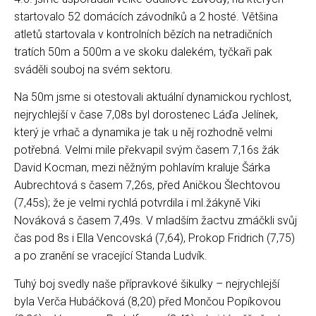
startovalo 52 domácích závodníků a 2 hosté. Většina
atletů startovala v kontrolních bězích na netradičních
tratích 50m a 500m a ve skoku dalekém, tyčkaři pak
sváděli souboj na svém sektoru.
Na 50m jsme si otestovali aktuální dynamickou rychlost,
nejrychlejší v čase 7,08s byl dorostenec Láďa Jelínek,
který je vrhač a dynamika je tak u něj rozhodně velmi
potřebná. Velmi mile překvapil svým časem 7,16s žák
David Kocman, mezi něžným pohlavím kraluje Šárka
Aubrechtová s časem 7,26s, před Aničkou Šlechtovou
(7,45s); že je velmi rychlá potvrdila i ml.žákyně Viki
Nováková s časem 7,49s. V mladším žactvu zmáčkli svůj
čas pod 8s i Ella Vencovská (7,64), Prokop Fridrich (7,75)
a po zranění se vracející Standa Ludvík.
Tuhý boj svedly naše přípravkové šikulky – nejrychlejší
byla Verča Hubáčková (8,20) před Mončou Popíkovou