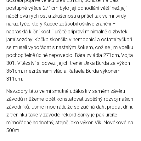
dostala poprvé venku přes 251cm, bohužel na další
postupné výšce 271cm bylo její odhodlání větší než její
náběhová rychlost a zkušenosti a přišel tak velmi tvrdý
náraz tyče, který Kačce způsobil ošklivé zranění –
naprasklá klíční kost ji určitě připraví minimálně o zbytek
jarní sezóny. Kačka skončila v nemocnici a ostatní tyčkaři
se museli vypořádat s nastalým šokem, což se jim vcelku
pochopitelně úplně nepovedlo. Bára zvládla 271cm, Vojta
301. Vítězství si odvezl jejich trenér Jirka Burda za výkon
351cm, mezi ženami vládla Rafaela Burda výkonem
311cm.
Navzdory této velmi smutné události v samém závěru
závodů můžeme opět konstatovat úspěšný rozvoj našich
závodníků. Jsme moc rádi, že se začíná dařit prodat dřinu
z tréninku také v závodě, rekord Šárky je pak určitě
mimořádně hodnotný, stejně jako výkon Viki Novákové na
500m.