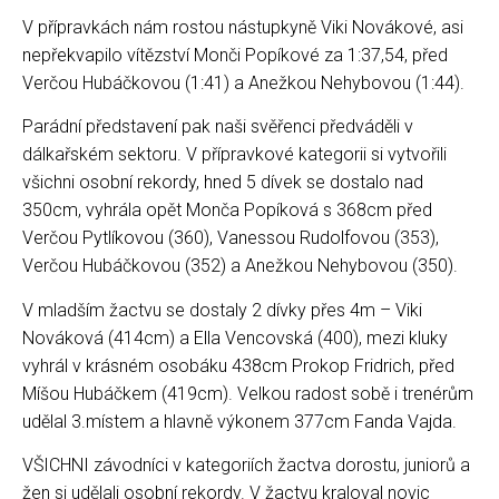
V přípravkách nám rostou nástupkyně Viki Novákové, asi
nepřekvapilo vítězství Monči Popíkové za 1:37,54, před
Verčou Hubáčkovou (1:41) a Anežkou Nehybovou (1:44).
Parádní představení pak naši svěřenci předváděli v
dálkařském sektoru. V přípravkové kategorii si vytvořili
všichni osobní rekordy, hned 5 dívek se dostalo nad
350cm, vyhrála opět Monča Popíková s 368cm před
Verčou Pytlíkovou (360), Vanessou Rudolfovou (353),
Verčou Hubáčkovou (352) a Anežkou Nehybovou (350).
V mladším žactvu se dostaly 2 dívky přes 4m – Viki
Nováková (414cm) a Ella Vencovská (400), mezi kluky
vyhrál v krásném osobáku 438cm Prokop Fridrich, před
Míšou Hubáčkem (419cm). Velkou radost sobě i trenérům
udělal 3.místem a hlavně výkonem 377cm Fanda Vajda.
VŠICHNI závodníci v kategoriích žactva dorostu, juniorů a
žen si udělali osobní rekordy. V žactvu kraloval novic