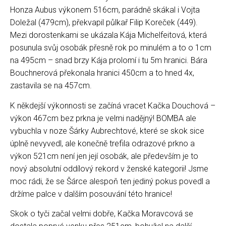
Honza Aubus výkonem 516cm, parádně skákal i Vojta
Doležal (479cm), překvapil půlkař Filip Koreček (449).
Mezi dorostenkami se ukázala Kája Michelfeitová, která
posunula svůj osobák přesně rok po minulém a to o 1cm
na 495cm – snad brzy Kája prolomí i tu 5m hranici. Bára
Bouchnerová překonala hranici 450cm a to hned 4x,
zastavila se na 457cm.
K někdejší výkonnosti se začíná vracet Kačka Douchová –
výkon 467cm bez prkna je velmi nadějný! BOMBA ale
vybuchla v noze Šárky Aubrechtové, které se skok sice
úplně nevyvedl, ale konečně trefila odrazové prkno a
výkon 521cm není jen její osobák, ale především je to
nový absolutní oddílový rekord v ženské kategorii! Jsme
moc rádi, že se Šárce alespoň ten jediný pokus povedl a
držíme palce v dalším posouvání této hranice!
Skok o tyči začal velmi dobře, Kačka Moravcová se