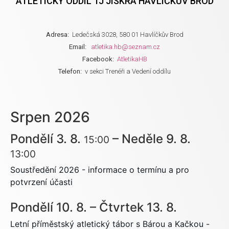
ATLETICKÝ ODDÍL TJ JISKRA HAVLÍČKŮV BROD
Adresa:
Ledečská 3028, 580 01 Havlíčkův Brod
Email:
atletika.hb@seznam.cz
Facebook:
AtletikaHB
Telefon:
v sekci Trenéři a Vedení oddílu
Srpen 2026
Pondělí
3.
8.
–
Neděle
9.
8.
15:00
13:00
Soustředění 2026 - informace o termínu a pro
potvrzení účasti
Pondělí
10.
8.
–
Čtvrtek
13.
8.
Letní příměstský atletický tábor s Bárou a Kačkou -