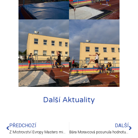
Další Aktuality
PŘEDCHOZÍ
DALŠÍ
Z Mistrovství Evropy Masters mimo dráhu na Madeiře a Porto Santo přivezli naši kluci domů čtyři týmové stříbrné medaile!
Bára Moravcová posunula hodnotu oddílového rekordu v tyči!