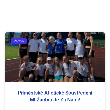
Žactvo
Příměstské Atletické Soustředění
Ml.žactva Je Za Námi!