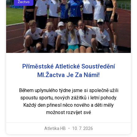
Žactvo
Příměstské Atletické Soustředění
Ml.žactva Je Za Námi!
Během uplynulého týdne jsme si společně užili
spoustu sportu, nových zážitků i letní pohody.
Každý den přinesl něco nového a děti měly
možnost rozvíjet své
Atletika HB
10. 7. 2026