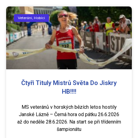
Veteráni, Hobíci
Čtyři Tituly Mistrů Světa Do Jiskry
HB!!!!
MS veteránů v horských bězích letos hostily
Janské Lázně – Černá hora od pátku 26.6.2026
až do neděle 28.6.2026. Na start se při třídenním
šampionátu