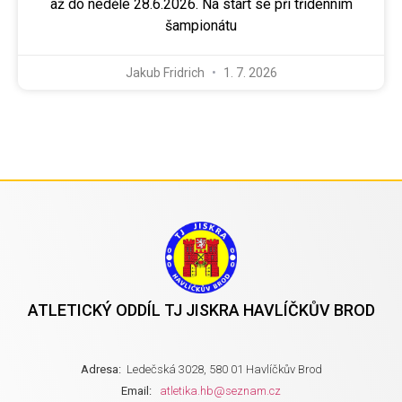
až do neděle 28.6.2026. Na start se při třídenním
šampionátu
Jakub Fridrich
1. 7. 2026
ATLETICKÝ ODDÍL TJ JISKRA HAVLÍČKŮV BROD
Adresa:
Ledečská 3028, 580 01 Havlíčkův Brod
Email:
atletika.hb@seznam.cz