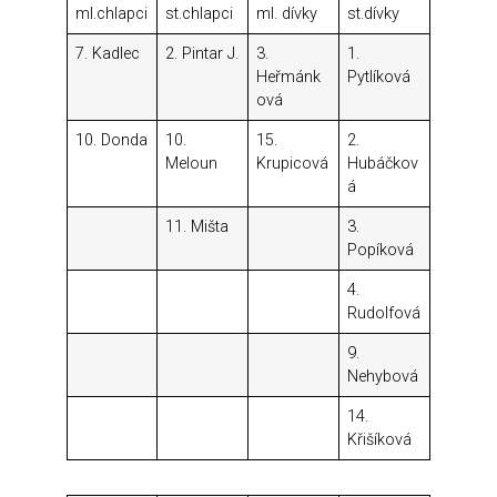
ml.chlapci
st.chlapci
ml. dívky
st.dívky
7. Kadlec
2. Pintar J.
3.
1.
Heřmánk
Pytlíková
ová
10. Donda
10.
15.
2.
Meloun
Krupicová
Hubáčkov
á
11. Mišta
3.
Popíková
4.
Rudolfová
9.
Nehybová
14.
Křišíková