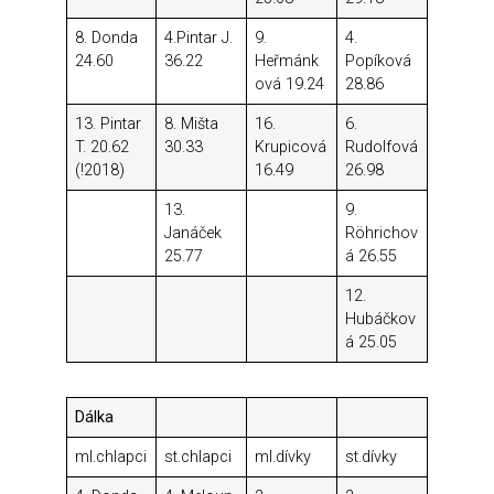
8. Donda
4.Pintar J.
9.
4.
24.60
36.22
Heřmánk
Popíková
ová 19.24
28.86
13. Pintar
8. Mišta
16.
6.
T. 20.62
30.33
Krupicová
Rudolfová
(!2018)
16.49
26.98
13.
9.
Janáček
Röhrichov
25.77
á 26.55
12.
Hubáčkov
á 25.05
Dálka
ml.chlapci
st.chlapci
ml.dívky
st.dívky