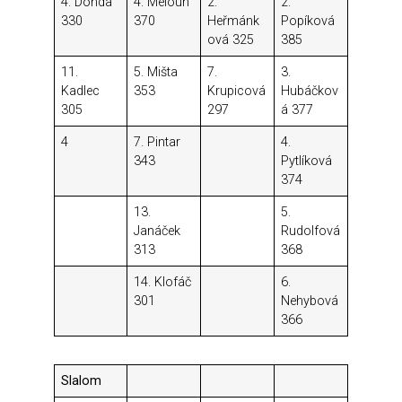
4. Donda
4. Meloun
2.
2.
330
370
Heřmánk
Popíková
ová 325
385
11.
5. Mišta
7.
3.
Kadlec
353
Krupicová
Hubáčkov
305
297
á 377
4
7. Pintar
4.
343
Pytlíková
374
13.
5.
Janáček
Rudolfová
313
368
14. Klofáč
6.
301
Nehybová
366
Slalom