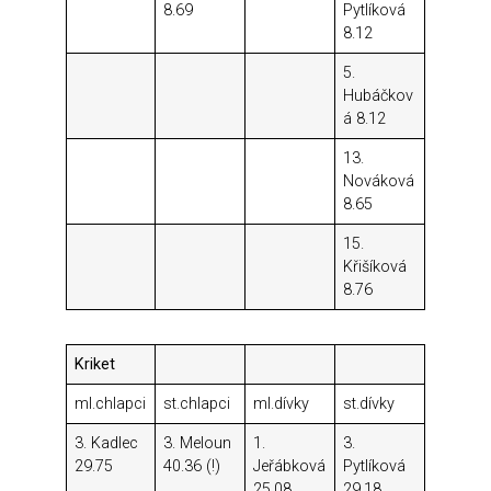
8.69
Pytlíková
8.12
5.
Hubáčkov
á 8.12
13.
Nováková
8.65
15.
Křišíková
8.76
Kriket
ml.chlapci
st.chlapci
ml.dívky
st.dívky
3. Kadlec
3. Meloun
1.
3.
29.75
40.36 (!)
Jeřábková
Pytlíková
25.08
29.18