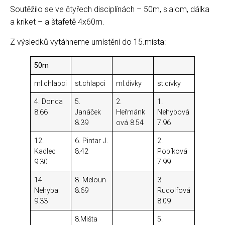
Soutěžilo se ve čtyřech disciplínách – 50m, slalom, dálka
a kriket – a štafetě 4x60m.
Z výsledků vytáhneme umístění do 15.místa:
50m
ml.chlapci
st.chlapci
ml.dívky
st.dívky
4. Donda
5.
2.
1.
8.66
Janáček
Heřmánk
Nehybová
8.39
ová 8.54
7.96
12.
6. Pintar J.
2.
Kadlec
8.42
Popíková
9.30
7.99
14.
8. Meloun
3.
Nehyba
8.69
Rudolfová
9.33
8.09
8.Mišta
5.