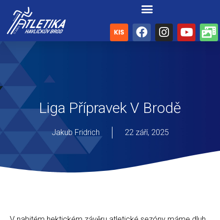
Liga Přípravek V Brodě
Jakub Fridrich
22 září, 2025
V nabitém hektickém závěru atletické sezóny máme dluh