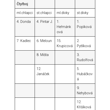
Čtyřboj
ml.chlapci
st.chlapci
ml.dívky
st.dívky
4. Donda
4. Pintar J.
1.
1.
Heřmánk
Popíková
ová
7. Kadlec
6. Meloun
15.
2.
Krupicová
Pytlíková
8. Mišta
3.
Rudolfová
12.
5.
Janáček
Hubáčkov
á
9.
Nehybová
12.
Křišíková