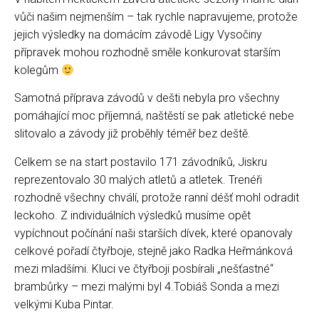
vůči našim nejmenším – tak rychle napravujeme, protože
jejich výsledky na domácím závodě Ligy Vysočiny
přípravek mohou rozhodně směle konkurovat starším
kolegům
Samotná příprava závodů v dešti nebyla pro všechny
pomáhající moc příjemná, naštěstí se pak atletické nebe
slitovalo a závody již proběhly téměř bez deště.
Celkem se na start postavilo 171 závodníků, Jiskru
reprezentovalo 30 malých atletů a atletek. Trenéři
rozhodně všechny chválí, protože ranní déšť mohl odradit
leckoho. Z individuálních výsledků musíme opět
vypíchnout počínání naši starších dívek, které opanovaly
celkové pořadí čtyřboje, stejně jako Radka Heřmánková
mezi mladšími. Kluci ve čtyřboji posbírali „nešťastné“
brambůrky – mezi malými byl 4.Tobiáš Sonda a mezi
velkými Kuba Pintar.