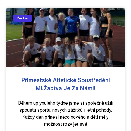
Žactvo
Příměstské Atletické Soustředění
Ml.žactva Je Za Námi!
Během uplynulého týdne jsme si společně užili
spoustu sportu, nových zážitků i letní pohody.
Každý den přinesl něco nového a děti měly
možnost rozvíjet své