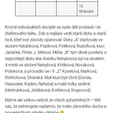
15.
Stránská
Kromě individuálních disciplín se naše děti postavili i do
štafetového běhu. Zde si nejlépe vedli starší dívky a starší
hoši, kteří své závody opanovali. Dívky „A“ startovaly ve
složení Hubáčková, Popíková, Pytlíková, Rudolfová, kluci
Janáček, Pintar J., Meloun, Mišta. „B“ tým dívek posílený o
nejrychlejší dívku dne Anežku Nehybovou byl na skvělém
4.místě ve složení Nehybová, Křišíková, Nováková,
Polívková, a prosadilo se i 9. „C“ Kyselová, Marková,
Röhrichová, Stránská. Malí kluci byli čtvrtí (Donda,
Hausvater, Kadlec, Nehyba) a malé holky sedmé
(Heřmánková, Jeřábková, Kořínková, Krupicová).
Máme ale velkou radost ze všech zúčastněných – těší
nás, že netrénujete nadarmo, že máte závodního ducha a
bojujete! Proto atletiku děláme