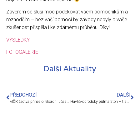
Závěrem se sluší moc poděkovat všem pomocníkům a
rozhodčím – bez vaší pomoci by závody nebyly a vaše
zkušenost přispěla i ke zdárnému průběhu! Díky!!!
VÝSLEDKY
FOTOGALERIE
Další Aktuality
PŘEDCHOZÍ
DALŠÍ
MČR žactva přineslo rekordní účast z Jiskry i skvělé výsledky
Havlíčkobrodský půlmaraton – tisková zpráva