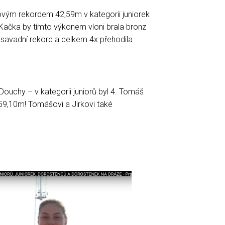
vým rekordem 42,59m v kategorii juniorek
 Kačka by tímto výkonem vloni brala bronz
dosavadní rekord a celkem 4x přehodila
Douchy – v kategorii juniorů byl 4. Tomáš
9,10m! Tomášovi a Jirkovi také