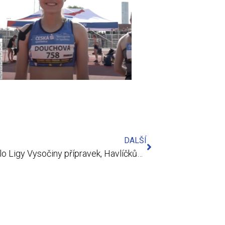
DALŠÍ
18.6. 3.kolo Ligy Vysočiny přípravek, Havlíčkův Brod