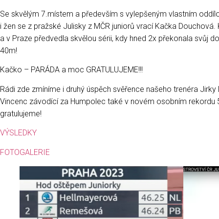
Se skvělým 7.místem a především s vylepšeným vlastním oddílo
i žen se z pražské Julisky z MČR juniorů vrací Kačka Douchová.
a v Praze předvedla skvělou sérii, kdy hned 2x překonala svůj 
40m!
Kačko – PARÁDA a moc GRATULUJEME!!!
Rádi zde zmíníme i druhý úspěch svěřence našeho trenéra Jirky 
Vincenc závodící za Humpolec také v novém osobním rekordu 5
gratulujeme!
VÝSLEDKY
FOTOGALERIE