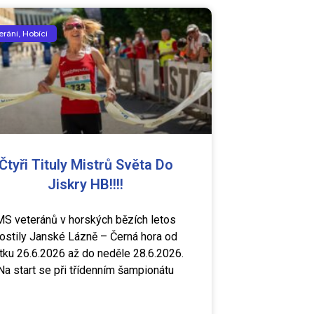
eráni, Hobíci
Čtyři Tituly Mistrů Světa Do
Jiskry HB!!!!
MS veteránů v horských bězích letos
ostily Janské Lázně – Černá hora od
tku 26.6.2026 až do neděle 28.6.2026.
Na start se při třídenním šampionátu