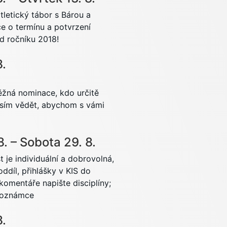
tletický tábor s Bárou a
e o termínu a potvrzení
od ročníku 2018!
8.
běžná nominace, kdo určitě
osím vědět, abychom s vámi
8.
–
Sobota
29.
8.
 je individuální a dobrovolná,
oddíl, přihlášky v KIS do
komentáře napište disciplíny;
 poznámce
8.