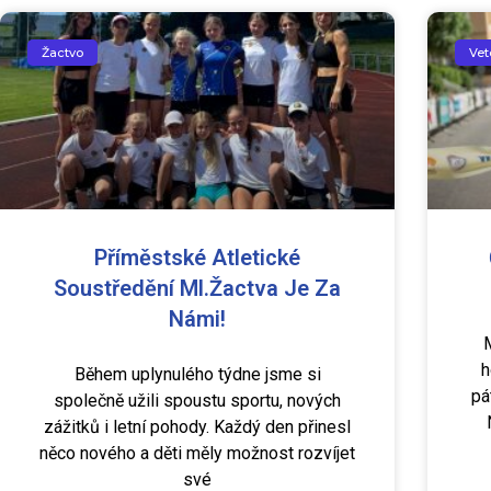
Žactvo
Vet
Příměstské Atletické
Soustředění Ml.žactva Je Za
Námi!
h
Během uplynulého týdne jsme si
pá
společně užili spoustu sportu, nových
zážitků i letní pohody. Každý den přinesl
něco nového a děti měly možnost rozvíjet
své