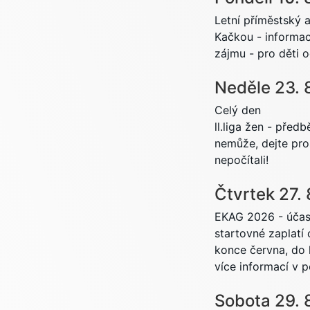
Letní příměstský a
Kačkou - informac
zájmu - pro děti 
Neděle
23.
Celý den
ll.liga žen - před
nemůže, dejte pr
nepočítali!
Čtvrtek
27.
EKAG 2026 - účast
startovné zaplatí 
konce června, do 
více informací v
Sobota
29.