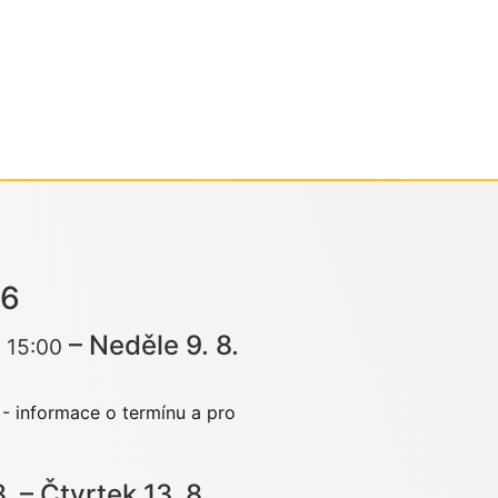
26
–
Neděle
9.
8.
15:00
- informace o termínu a pro
8.
–
Čtvrtek
13.
8.