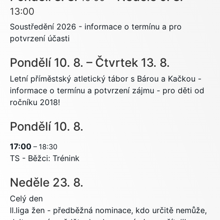
13:00
Soustředění 2026 - informace o termínu a pro
potvrzení účasti
Pondělí
10.
8.
–
Čtvrtek
13.
8.
Letní příměstský atletický tábor s Bárou a Kačkou -
informace o termínu a potvrzení zájmu - pro děti od
ročníku 2018!
Pondělí
10.
8.
17:00
– 18:30
TS - Běžci: Trénink
Neděle
23.
8.
Celý den
ll.liga žen - předběžná nominace, kdo určitě nemůže,