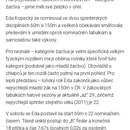
žactva – jsme měli své želízko v ohni.
Eda Kopecký se nominoval ve dvou sprinterských
disciplínách 60m a 150m a veškerá očekávání směřovala
především k umístění oproti nominačním tabulkám a
samosebou také výkony.
Pro neznalé – kategorie žactva je velmi specifická velkým
fyzickým rozdílem mezi oběma ročníky které tvoří tuto
kategorii (podobně jako mladší žactvo). Obzvláště u
chlapců je ten rozdíl často patrný na první pohled. Pro
lepší představu – loňský rok Eda zakončil jako vůbec
nejrychlejší mladší žák na 150m v ČR. V žákovských
tabulkách halové sezóny je aktuálně „až“ 29., přičemž
nejrychlejší sprinter stejného věku (2011) je 22.
V sobotu se Eda postavil na start 60m s 22.nominačním
časem. Těsně uniklý postup do „B“ finále a konečná
18.příčka a čas 7,67s (pouhých 0,02s za osobním