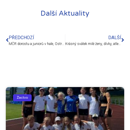
Další Aktuality
PŘEDCHOZÍ
DALŠÍ
MČR dorostu a juniorů v hale, Ostrava
Krásný svátek milé ženy, dívky, atletky :-)
Žactvo