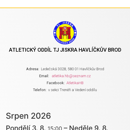
ATLETICKÝ ODDÍL TJ JISKRA HAVLÍČKŮV BROD
Adresa:
Ledečská 3028, 580 01 Havlíčkův Brod
Email:
atletika.hb@seznam.cz
Facebook:
AtletikaHB
Telefon:
v sekci Trenéři a Vedení oddílu
Srpen 2026
Pondělí
3.
8.
–
Neděle
9.
8.
15:00