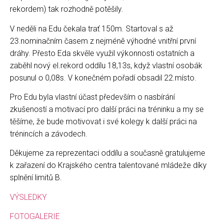
rekordem) tak rozhodně potěšily.
V neděli na Edu čekala trať 150m. Startoval s až
23.nominačním časem z nejméně výhodné vnitřní první
dráhy. Přesto Eda skvěle využil výkonnosti ostatních a
zaběhl nový el.rekord oddílu 18,13s, když vlastní osobák
posunul o 0,08s. V konečném pořadí obsadil 22.místo.
Pro Edu byla vlastní účast především o nasbírání
zkušeností a motivací pro další práci na tréninku a my se
těšíme, že bude motivovat i své kolegy k další práci na
trénincích a závodech.
Děkujeme za reprezentaci oddílu a současně gratulujeme
k zařazení do Krajského centra talentované mládeže díky
splnění limitů B.
VÝSLEDKY
FOTOGALERIE