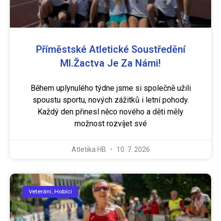
Příměstské Atletické Soustředění
Ml.žactva Je Za Námi!
Během uplynulého týdne jsme si společně užili
spoustu sportu, nových zážitků i letní pohody.
Každý den přinesl něco nového a děti měly
možnost rozvíjet své
Atletika HB
10. 7. 2026
Veteráni, Hobíci