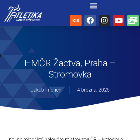
HMČR Žactva, Praha –
Stromovka
Jakub Fridrich
4 března, 2025
I na „nejmladším“ halovém mistrovství ČR – kategorie