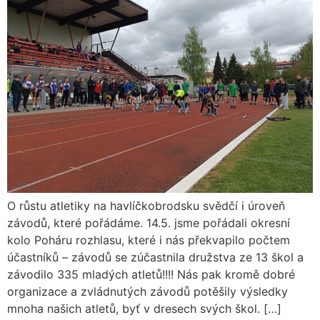
O růstu atletiky na havlíčkobrodsku svědčí i úroveň
závodů, které pořádáme. 14.5. jsme pořádali okresní
kolo Poháru rozhlasu, které i nás překvapilo počtem
účastníků – závodů se zúčastnila družstva ze 13 škol a
závodilo 335 mladých atletů!!!! Nás pak kromě dobré
organizace a zvládnutých závodů potěšily výsledky
mnoha našich atletů, byť v dresech svých škol. […]