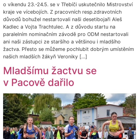
o víkendu 23.-24.5. se v Třebíči uskutečnilo Mistrovství
kraje ve vícebojích. Z pracovních resp.zdravotních
důvodů bohužel nestartovali naši desetibojaři Aleš
Kadlec a Vojta Trachtulec. A z důvodu startu na
paralelním nominačním závodě pro ODM nestartovali
ani naši zástupci ze staršího a většinou i mladšího
žactva. Přesto se můžeme pochlubit dobrým umístěním
našich mladších žákyň Veroniky […]
Mladšímu žactvu se
v Pacově dařilo