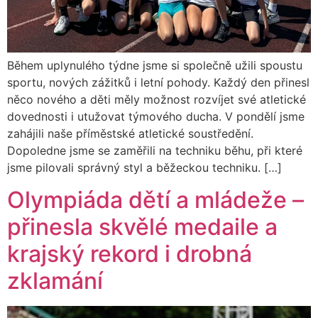
Během uplynulého týdne jsme si společně užili spoustu
sportu, nových zážitků i letní pohody. Každý den přinesl
něco nového a děti měly možnost rozvíjet své atletické
dovednosti i utužovat týmového ducha. V pondělí jsme
zahájili naše příměstské atletické soustředění.
Dopoledne jsme se zaměřili na techniku běhu, při které
jsme pilovali správný styl a běžeckou techniku. […]
Olympiáda dětí a mládeže –
přinesla skvělé medaile a
krajský rekord i drobná
zklamání