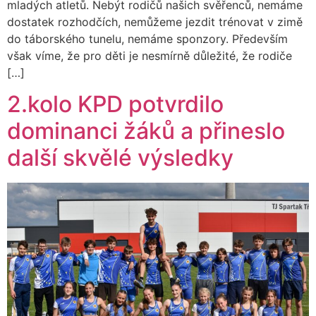
mladých atletů. Nebýt rodičů našich svěřenců, nemáme
dostatek rozhodčích, nemůžeme jezdit trénovat v zimě
do táborského tunelu, nemáme sponzory. Především
však víme, že pro děti je nesmírně důležité, že rodiče
[…]
2.kolo KPD potvrdilo
dominanci žáků a přineslo
další skvělé výsledky