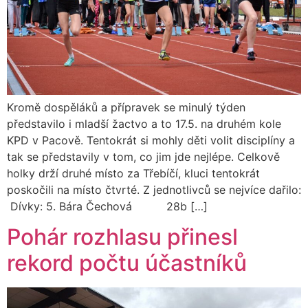
Kromě dospěláků a přípravek se minulý týden
představilo i mladší žactvo a to 17.5. na druhém kole
KPD v Pacově. Tentokrát si mohly děti volit disciplíny a
tak se představily v tom, co jim jde nejlépe. Celkově
holky drží druhé místo za Třebíčí, kluci tentokrát
poskočili na místo čtvrté. Z jednotlivců se nejvíce dařilo:
Dívky: 5. Bára Čechová 28b […]
Pohár rozhlasu přinesl
rekord počtu účastníků