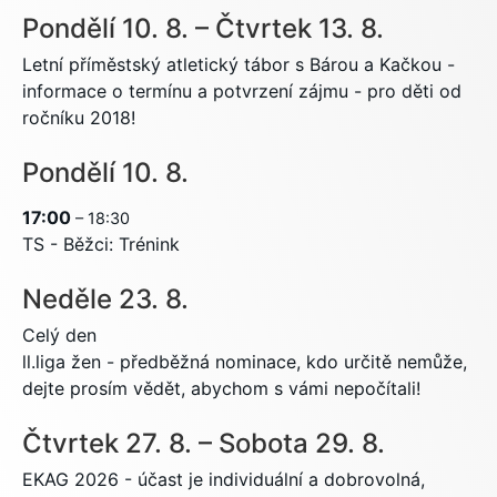
Pondělí
10.
8.
–
Čtvrtek
13.
8.
Letní příměstský atletický tábor s Bárou a Kačkou -
informace o termínu a potvrzení zájmu - pro děti od
ročníku 2018!
Pondělí
10.
8.
17:00
– 18:30
TS - Běžci: Trénink
Neděle
23.
8.
Celý den
ll.liga žen - předběžná nominace, kdo určitě nemůže,
dejte prosím vědět, abychom s vámi nepočítali!
Čtvrtek
27.
8.
–
Sobota
29.
8.
EKAG 2026 - účast je individuální a dobrovolná,