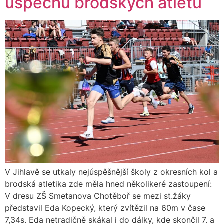
úspěchů brodských atletů
V Jihlavě se utkaly nejúspěšnější školy z okresních kol a
brodská atletika zde měla hned několikeré zastoupení:
V dresu ZŠ Smetanova Chotěboř se mezi st.žáky
představil Eda Kopecký, který zvítězil na 60m v čase
7,34s. Eda netradičně skákal i do dálky, kde skončil 7. a