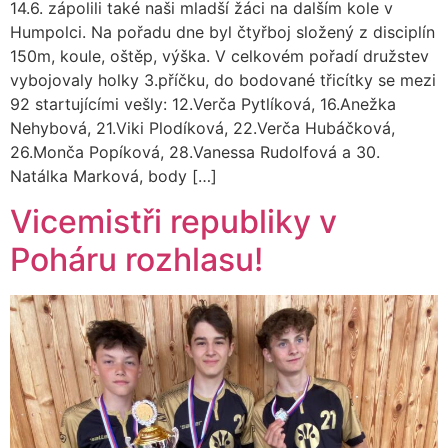
14.6. zápolili také naši mladší žáci na dalším kole v
Humpolci. Na pořadu dne byl čtyřboj složený z disciplín
150m, koule, oštěp, výška. V celkovém pořadí družstev
vybojovaly holky 3.příčku, do bodované třicítky se mezi
92 startujícími vešly: 12.Verča Pytlíková, 16.Anežka
Nehybová, 21.Viki Plodíková, 22.Verča Hubáčková,
26.Monča Popíková, 28.Vanessa Rudolfová a 30.
Natálka Marková, body […]
Vicemistři republiky v
Poháru rozhlasu!