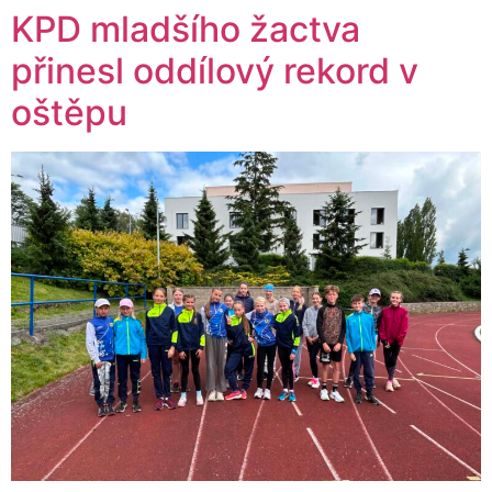
KPD mladšího žactva
přinesl oddílový rekord v
oštěpu