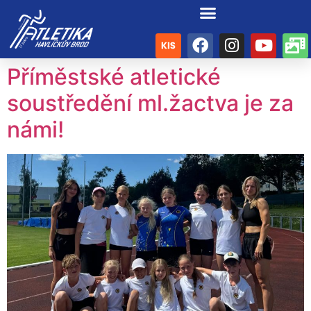
Příměstské atletické
soustředění ml.žactva je za
námi!