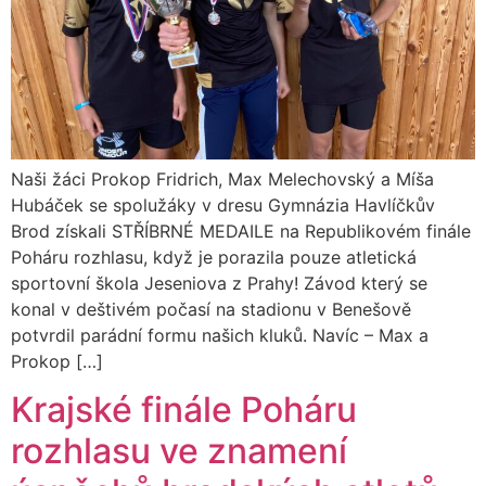
Naši žáci Prokop Fridrich, Max Melechovský a Míša
Hubáček se spolužáky v dresu Gymnázia Havlíčkův
Brod získali STŘÍBRNÉ MEDAILE na Republikovém finále
Poháru rozhlasu, když je porazila pouze atletická
sportovní škola Jeseniova z Prahy! Závod který se
konal v deštivém počasí na stadionu v Benešově
potvrdil parádní formu našich kluků. Navíc – Max a
Prokop […]
Krajské finále Poháru
rozhlasu ve znamení