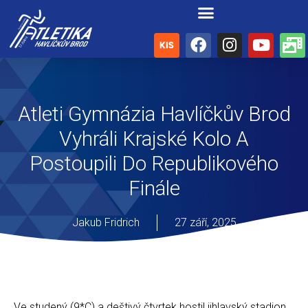
Atleti Gymnázia Havlíčkův Brod
Vyhráli Krajské Kolo A
Postoupili Do Republikového
Finále
Jakub Fridrich
27 září, 2025
Ve studený (9*C) a deštivý čtvrtek hostil jihlavský stadion