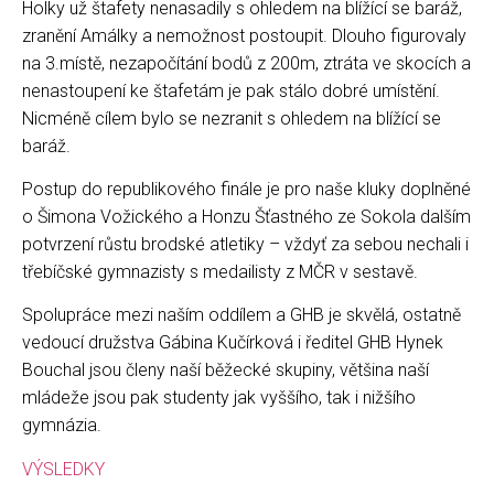
Holky už štafety nenasadily s ohledem na blížící se baráž,
zranění Amálky a nemožnost postoupit. Dlouho figurovaly
na 3.místě, nezapočítání bodů z 200m, ztráta ve skocích a
nenastoupení ke štafetám je pak stálo dobré umístění.
Nicméně cílem bylo se nezranit s ohledem na blížící se
baráž.
Postup do republikového finále je pro naše kluky doplněné
o Šimona Vožického a Honzu Šťastného ze Sokola dalším
potvrzení růstu brodské atletiky – vždyť za sebou nechali i
třebíčské gymnazisty s medailisty z MČR v sestavě.
Spolupráce mezi naším oddílem a GHB je skvělá, ostatně
vedoucí družstva Gábina Kučírková i ředitel GHB Hynek
Bouchal jsou členy naší běžecké skupiny, většina naší
mládeže jsou pak studenty jak vyššího, tak i nižšího
gymnázia.
VÝSLEDKY