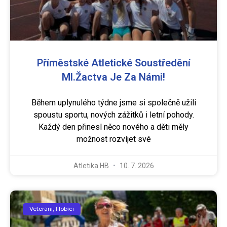
Příměstské Atletické Soustředění
Ml.žactva Je Za Námi!
Během uplynulého týdne jsme si společně užili
spoustu sportu, nových zážitků i letní pohody.
Každý den přinesl něco nového a děti měly
možnost rozvíjet své
Atletika HB
10. 7. 2026
Veteráni, Hobíci