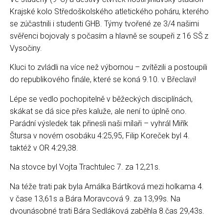
Krajské kolo Středoškolského atletického poháru, kterého
se zúčastnili i studenti GHB. Týmy tvořené ze 3/4 našimi
svěřenci bojovaly s počasím a hlavně se soupeři z 16 SŠ z
Vysočiny.
Kluci to zvládli na více než výbornou – zvítězili a postoupili
do republikového finále, které se koná 9.10. v Břeclavi!
Lépe se vedlo pochopitelně v běžeckých disciplínách,
skákat se dá sice přes kaluže, ale není to úplně ono.
Parádní výsledek tak přinesli naši mílaři – vyhrál Miřík
Štursa v novém osobáku 4:25,95, Filip Koreček byl 4.
taktéž v OR 4:29,38.
Na stovce byl Vojta Trachtulec 7. za 12,21s.
Na téže trati pak byla Amálka Bártíková mezi holkama 4.
v čase 13,61s a Bára Moravcová 9. za 13,99s. Na
dvounásobné trati Bára Sedláková zaběhla 8.čas 29,43s.