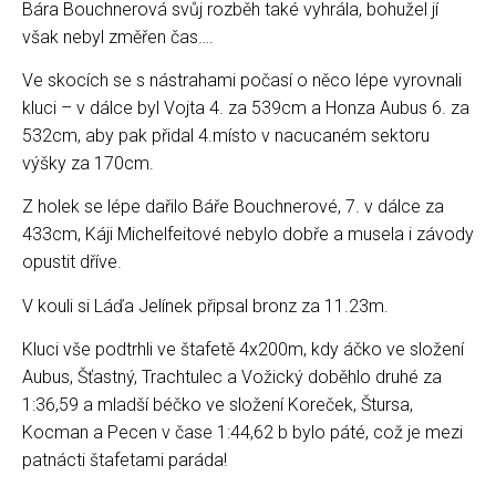
Bára Bouchnerová svůj rozběh také vyhrála, bohužel jí
však nebyl změřen čas….
Ve skocích se s nástrahami počasí o něco lépe vyrovnali
kluci – v dálce byl Vojta 4. za 539cm a Honza Aubus 6. za
532cm, aby pak přidal 4.místo v nacucaném sektoru
výšky za 170cm.
Z holek se lépe dařilo Báře Bouchnerové, 7. v dálce za
433cm, Káji Michelfeitové nebylo dobře a musela i závody
opustit dříve.
V kouli si Láďa Jelínek připsal bronz za 11.23m.
Kluci vše podtrhli ve štafetě 4x200m, kdy áčko ve složení
Aubus, Šťastný, Trachtulec a Vožický doběhlo druhé za
1:36,59 a mladší béčko ve složení Koreček, Štursa,
Kocman a Pecen v čase 1:44,62 b bylo páté, což je mezi
patnácti štafetami paráda!