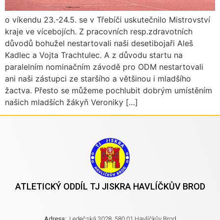
o víkendu 23.-24.5. se v Třebíči uskutečnilo Mistrovství
kraje ve vícebojích. Z pracovních resp.zdravotních
důvodů bohužel nestartovali naši desetibojaři Aleš
Kadlec a Vojta Trachtulec. A z důvodu startu na
paralelním nominačním závodě pro ODM nestartovali
ani naši zástupci ze staršího a většinou i mladšího
žactva. Přesto se můžeme pochlubit dobrým umístěním
našich mladších žákyň Veroniky […]
ATLETICKÝ ODDÍL TJ JISKRA HAVLÍČKŮV BROD
Adresa:
Ledečská 3028, 580 01 Havlíčkův Brod