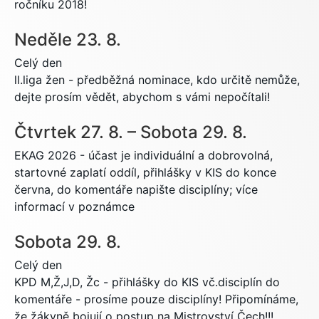
ročníku 2018!
Neděle
23.
8.
Celý den
ll.liga žen - předběžná nominace, kdo určitě nemůže,
dejte prosím vědět, abychom s vámi nepočítali!
Čtvrtek
27.
8.
–
Sobota
29.
8.
EKAG 2026 - účast je individuální a dobrovolná,
startovné zaplatí oddíl, přihlášky v KIS do konce
června, do komentáře napište disciplíny; více
informací v poznámce
Sobota
29.
8.
Celý den
KPD M,Ž,J,D, Žc - přihlášky do KIS vč.disciplín do
komentáře - prosíme pouze disciplíny! Připomínáme,
že žákyně bojují o postup na Mistrovství Čech!!!