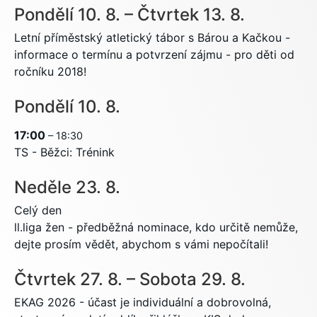
Pondělí
10.
8.
–
Čtvrtek
13.
8.
Letní příměstský atletický tábor s Bárou a Kačkou -
informace o termínu a potvrzení zájmu - pro děti od
ročníku 2018!
Pondělí
10.
8.
17:00
– 18:30
TS - Běžci: Trénink
Neděle
23.
8.
Celý den
ll.liga žen - předběžná nominace, kdo určitě nemůže,
dejte prosím vědět, abychom s vámi nepočítali!
Čtvrtek
27.
8.
–
Sobota
29.
8.
EKAG 2026 - účast je individuální a dobrovolná,