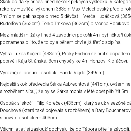
Skok do dálky přinesl hned několik pěkných výsledků. V kategorii
rekordy – zvítězil výkonem 383cm Max Melechovský před o r
7mi cm se pak nacpalo hned 5 děvčat – Verča Hubáčková (365
Rudolfová (363cm), Terka Trnková (362cm) a Monča Popíková
Mezi mladšími žáky hned 4 závodníci pokořili 4m, byť někteří úpl
poznamenalo i to, že to byla během chvíle již třetí disciplína.
Vyhrál Lukas Kučera (433cm), Proky Fridrich se pral s dopade
poprvé i Kája Stránská. 3cm chyběly ke 4m Honzovi Klofáčovi.
Výrazněji si posunul osobák i Fanda Vajda (349cm).
Nejdelší skok předvedla Šárka Aubrechtová (441cm), ovšem ne 
s rozběhem slibují, že by se Šárka mohla v létě opět přiblížit 5m.
Osobák si skočil i Filip Koreček (436cm), který se už v sezóně 
Douchové (která také bojovala s rozběhem) a Báry Bouchnerov
s novým osobákem 403cm.
Všichni atleti si zaslouží pochvalu, že do Tábora přijeli a závodi