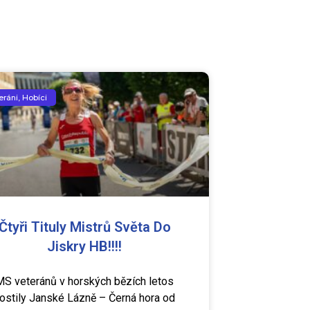
eráni, Hobíci
Čtyři Tituly Mistrů Světa Do
Jiskry HB!!!!
MS veteránů v horských bězích letos
ostily Janské Lázně – Černá hora od