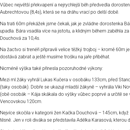
Vůbec největší překvapení a nejrychlejší běh předvedla doroste
Aubrechtovou (8,4s), která se na dráhu vrací po delší době.
Na trati 60m překážek jsme čekali, jak je zvládne dorostenka Bá
upadla. Bára vsadila více na jistotu, a klidným během zaběhla z
Douchová za 10,4s.
Na žactvo si trenéři připravili velice těžký trojboj – kromě 60m j
dostává zabrat a ještě musíme trošku na jaře přiběhat.
Nicméně výška také přinesla pozoruhodné výkony:
Mezi ml.žáky vyhrál Lukas Kučera v osobáku 133cm, před St
(taky osobák). Dobře se ukazují mladší žákyně – vyhrála Viki
(obě osobák – Kája skákala do výšky vůbec poprvé a určitě se v 
Vencovskou 120cm.
Nejvíce skočila v kategorii žen Kačka Douchová – 145cm, když 
těsně. Jen v roli diváka se představila Adélka Karasová, kterou 