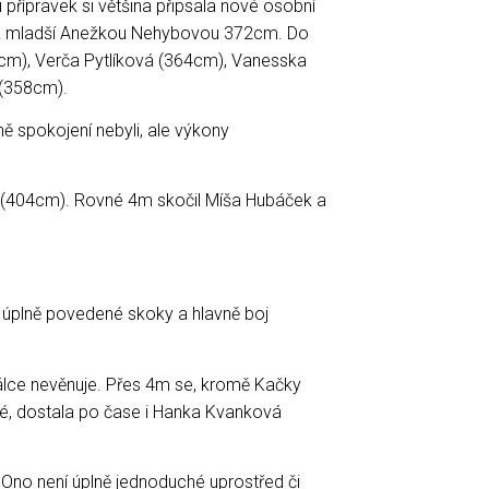
 přípravek si většina připsala nové osobní
ok mladší Anežkou Nehybovou 372cm. Do
cm), Verča Pytlíková (364cm), Vanesska
 (358cm).
ně spokojení nebyli, ale výkony
m (404cm). Rovné 4m skočil Míša Hubáček a
úplně povedené skoky a hlavně boj
dálce nevěnuje. Přes 4m se, kromě Kačky
é, dostala po čase i Hanka Kvanková
li. Ono není úplně jednoduché uprostřed či