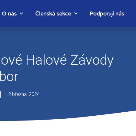
O nás
Členská sekce
Podporují nás
ílové Halové Závody
bor
2 března, 2024