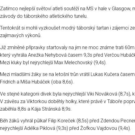
Zatímco nejlepší světoví atleti soutěží na MS v hale v Glasgow, mla
závody do táborského atletického tunelu.
Tentokrát si mohli vyzkoušet modrý táborský tartan i zájemci ze 
zajímavých výkonů.
Již zmíněné přípravky startovaly na jim ne moc známe trati 60m.
který vyhrála Anežka Nehybová časem 9,3s před Verčou Hubáčk
Mezi kluky byl nejrychlejší Max Melechovský (9,4s).
Mezi mladšími žáky se na letošní trůn vrátil Lukas Kučera čase
Fridrich a Míša Hubáček (oba 8,6s).
Ve stejné kategorii dívek byla nejrychlejší Viki Nováková (8,7s),
V závěsu za Viktorkou doběhly holky, které právě v Táboře poprv
zaběhla 8,8s a Kája Stránská 8,9s.
Běh žáků vyhrál půlkař Filip Koreček (8,5s) před Zdendou Pecne
nejrychlejší Adélka Piklová (9,3s) před Žofkou Vajdovou (9,4s).