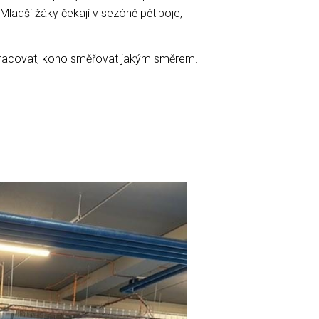
Mladší žáky čekají v sezóně pětiboje,
le pracovat, koho směřovat jakým směrem.