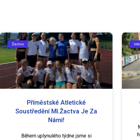
Žactvo
Vet
Příměstské Atletické
Soustředění Ml.žactva Je Za
Námi!
h
Během uplynulého týdne jsme si