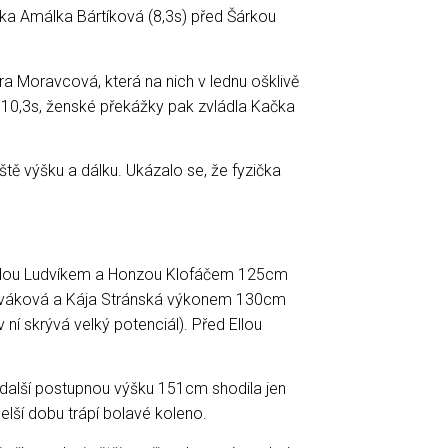
nka Amálka Bártíková (8,3s) před Šárkou
ra Moravcová, která na nich v lednu ošklivě
a 10,3s, ženské překážky pak zvládla Kačka
eště výšku a dálku. Ukázalo se, že fyzička
andou Ludvíkem a Honzou Klofáčem 125cm
 Nováková a Kája Stránská výkonem 130cm
ní skrývá velký potenciál). Před Ellou
další postupnou výšku 151cm shodila jen
delší dobu trápí bolavé koleno.