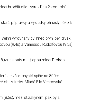
dí brodští atleti vyrazili na 2.kontrolní
starší přípravky a výsledky přinesly několik
 Velmi vyrovnaný byl hned první běh dívek,
ovou (9,4s) a Vanessou Rudolfovou (9,5s).
m 8,4s, na paty mu šlapou mladí Prokop
 která se však chystá spíše na 800m.
é obuly tretry. Mladá Ella Vencovská
m (8,6s), mezi st.žákyněmi pak byla